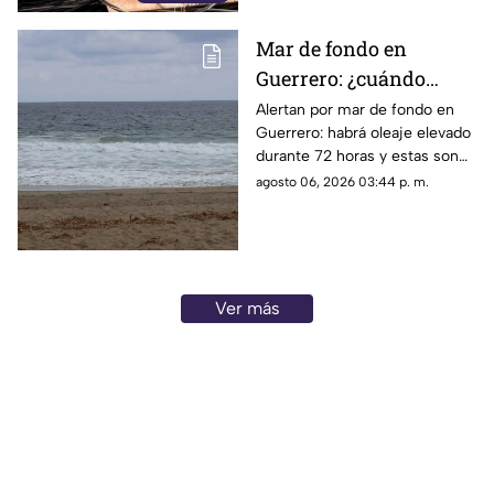
Mar de fondo en
Guerrero: ¿cuándo
llegará y qué zonas de
Alertan por mar de fondo en
Guerrero: habrá oleaje elevado
Acapulco serán
durante 72 horas y estas son
afectadas?
las zonas de Acapulco con
agosto 06, 2026 03:44 p. m.
mayor riesgo.
Ver más