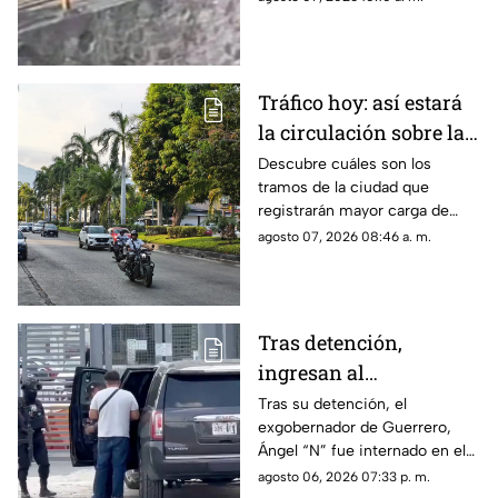
captado en video.
Tráfico hoy: así estará
la circulación sobre las
avenidas de Acapulco
Descubre cuáles son los
tramos de la ciudad que
registrarán mayor carga de
vehículos y las zonas donde el
agosto 07, 2026 08:46 a. m.
mal estado del asfalto reducirá
la velocidad.
Tras detención,
ingresan al
exgobernador Ángel
Tras su detención, el
exgobernador de Guerrero,
"N" al penal del
Ángel “N” fue internado en el
Altiplano
penal del Altiplano; esto es lo
agosto 06, 2026 07:33 p. m.
que se sabe.