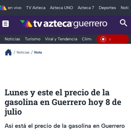
en vivo
TV Azteca
Azteca UNO
Azteca 7
Deportes
Notic
Noticias
Turismo
Viral y Tendencia
Clima
Deportes
Espec
En Vivo
Noticias
Nota
Lunes y este el precio de la
gasolina en Guerrero hoy 8 de
julio
Así está el precio de la gasolina en Guerrero