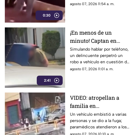
Costera Miguel Alemán.
agosto 07, 2026 11:54 a. m.
0:30
¡En menos de un
minuto! Captan en
video "cristalazo"
Simulando hablar por teléfono,
un delincuente perpetró un
express en la zona
robo a vehículo en cuestión de
Diamante de Acapulco
segundos.
agosto 07, 2026 11:01 a. m.
2:41
VIDEO: atropellan a
familia en
Chilpancingo; el chofer
Un vehículo embistió a varias
personas y se dio a la fuga;
huyó
paramédicos atendieron a los
lesionados tras el impacto
agosto 07, 2026 10:10 a. m.