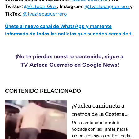
Twitter:
@Azteca_Gro
, Instagram:
@tvaztecaguerrero
y
TikTok:
@tvaztecaguerrero
Únete al nuevo canal de WhatsApp y mantente
informado de todas las noticias que suceden cerca de ti
¡No te pierdas nuestro contenido, sigue a
TV Azteca Guerrero en Google News!
CONTENIDO RELACIONADO
¡Vuelca camioneta a
metros de la Costera
Miguel Alemán en
Una camioneta terminó
volcada con las llantas hacia
Acapulco!
arriba a escasos metros de la