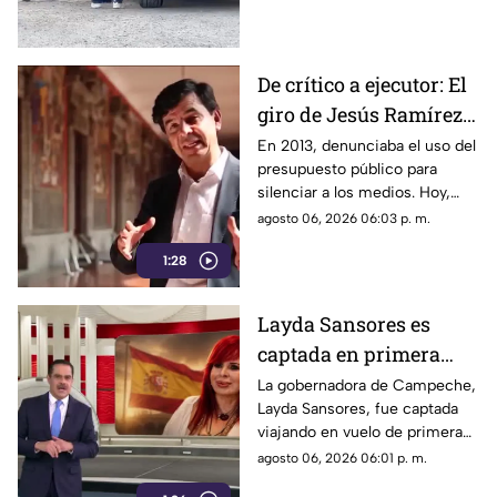
De crítico a ejecutor: El
giro de Jesús Ramírez
Cuevas sobre la
En 2013, denunciaba el uso del
presupuesto público para
censura y la publicidad
silenciar a los medios. Hoy,
oficial
Jesús Ramírez Cuevas es
agosto 06, 2026 06:03 p. m.
señalado como la pieza central
1:28
de la estrategia de censura del
gobierno. ¿Qué cambió?
Layda Sansores es
captada en primera
clase rumbo a España
La gobernadora de Campeche,
Layda Sansores, fue captada
junto a la directora del
viajando en vuelo de primera
DIF
clase con destino a España en
agosto 06, 2026 06:01 p. m.
compañía de su hermana, la