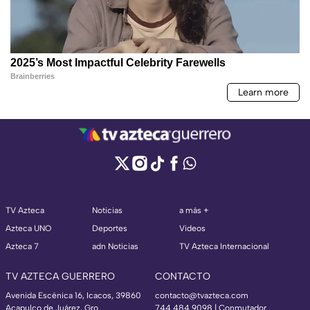
TV Azteca
Noticias
a más +
Azteca UNO
Deportes
Videos
Azteca 7
adn Noticias
TV Azteca Internacional
TV AZTECA GUERRERO
CONTACTO
Avenida Escénica 16, Icacos, 39860
contacto@tvazteca.com
Acapulco de Juárez, Gro
744 484 9098 | Conmutador