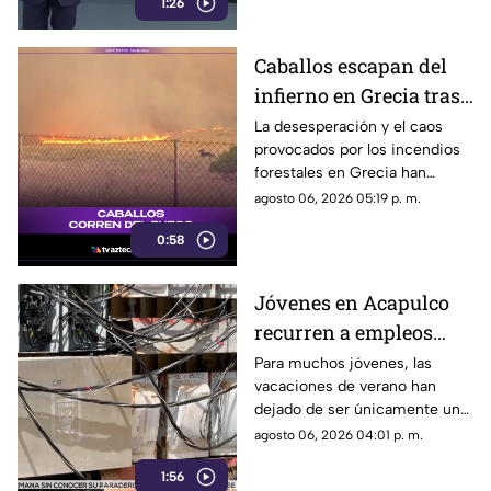
1:26
actual directora del DIF estatal.
Caballos escapan del
infierno en Grecia tras
cuatro días de
La desesperación y el caos
provocados por los incendios
incendios
forestales en Grecia han
descontrolados
dejado imágenes
agosto 06, 2026 05:19 p. m.
desgarradoras.
0:58
Jóvenes en Acapulco
recurren a empleos
temporales ante el
Para muchos jóvenes, las
vacaciones de verano han
próximo ciclo escolar
dejado de ser únicamente un
periodo de descanso y
agosto 06, 2026 04:01 p. m.
esparcimiento.
1:56