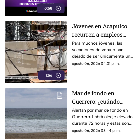
desgarradoras.
0:58
Jóvenes en Acapulco
recurren a empleos
temporales ante el
Para muchos jóvenes, las
vacaciones de verano han
próximo ciclo escolar
dejado de ser únicamente un
periodo de descanso y
agosto 06, 2026 04:01 p. m.
esparcimiento.
1:56
Mar de fondo en
Guerrero: ¿cuándo
llegará y qué zonas de
Alertan por mar de fondo en
Guerrero: habrá oleaje elevado
Acapulco serán
durante 72 horas y estas son
afectadas?
las zonas de Acapulco con
agosto 06, 2026 03:44 p. m.
mayor riesgo.