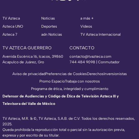
TV Azteca
Noticias
a más +
Azteca UNO
Deportes
Videos
Azteca 7
adn Noticias
TV Azteca Internacional
TV AZTECA GUERRERO
CONTACTO
Avenida Escénica 16, Icacos, 39860
contacto@tvazteca.com
Acapulco de Juárez, Gro
744 484 9098 | Conmutador
Aviso de privacidad
Preferencias de Cookies
Derechos
Inversionistas
Promo Espacio
Trabaja con nosotros
Programa de ética, integridad y cumplimiento
Defensor de Audiencias y Código de Ética de Televisión Azteca III y
Televisora del Valle de México
TV Azteca, M.R. & ©, TV Azteca, S.A.B. de C.V. Todos los derechos reservados,
2025.
Queda prohibida la reproducción total o parcial sin la autorización previa,
expresa y por escrito de su titular.