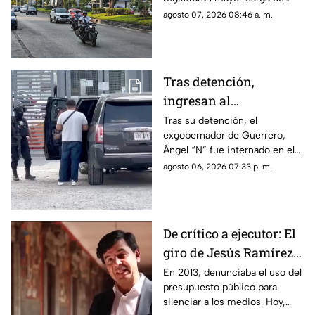
vehículos y las zonas donde el
agosto 07, 2026 08:46 a. m.
mal estado del asfalto reducirá
la velocidad.
Tras detención,
ingresan al
exgobernador Ángel
Tras su detención, el
exgobernador de Guerrero,
"N" al penal del
Ángel “N” fue internado en el
Altiplano
penal del Altiplano; esto es lo
agosto 06, 2026 07:33 p. m.
que se sabe.
De crítico a ejecutor: El
giro de Jesús Ramírez
Cuevas sobre la
En 2013, denunciaba el uso del
presupuesto público para
censura y la publicidad
silenciar a los medios. Hoy,
oficial