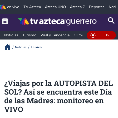
en vivo
TV Azteca
Azteca UNO
Azteca 7
Deportes
Notic
Noticias
Turismo
Viral y Tendencia
Clima
Deportes
Espec
En Vivo
Noticias
En vivo
¿Viajas por la AUTOPISTA DEL
SOL? Así se encuentra este Día
de las Madres: monitoreo en
VIVO