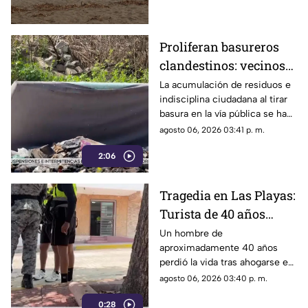
Proliferan basureros
clandestinos: vecinos
exigen conciencia y
La acumulación de residuos e
indisciplina ciudadana al tirar
sanciones más
basura en la vía pública se ha
estrictas
consolidado como un grave
agosto 06, 2026 03:41 p. m.
problema social y ambiental en
2:06
el puerto de Acapulco.
Tragedia en Las Playas:
Turista de 40 años
mu3r3 ahogado en la
Un hombre de
aproximadamente 40 años
alberca de un hotel en
perdió la vida tras ahogarse en
Acapulco
la alberca de un hotel del
agosto 06, 2026 03:40 p. m.
fraccionamiento Las Playas, en
0:28
Acapulco, mientras