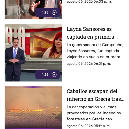
Jesús Ramírez Cuevas es
agosto 06, 2026 06:03 p. m.
señalado como la pieza central
1:28
de la estrategia de censura del
gobierno. ¿Qué cambió?
Layda Sansores es
captada en primera
clase rumbo a España
La gobernadora de Campeche,
Layda Sansores, fue captada
junto a la directora del
viajando en vuelo de primera
DIF
clase con destino a España en
agosto 06, 2026 06:01 p. m.
compañía de su hermana, la
1:26
actual directora del DIF estatal.
Caballos escapan del
infierno en Grecia tras
cuatro días de
La desesperación y el caos
provocados por los incendios
incendios
forestales en Grecia han
descontrolados
dejado imágenes
agosto 06, 2026 05:19 p. m.