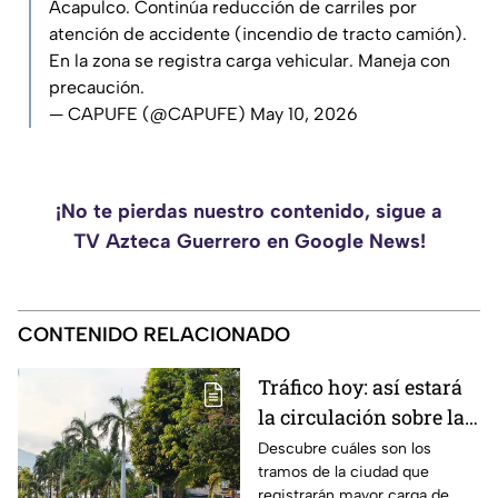
Acapulco. Continúa reducción de carriles por
atención de accidente (incendio de tracto camión).
En la zona se registra carga vehicular. Maneja con
precaución.
— CAPUFE (@CAPUFE)
May 10, 2026
¡No te pierdas nuestro contenido, sigue a
TV Azteca Guerrero en Google News!
CONTENIDO RELACIONADO
Tráfico hoy: así estará
la circulación sobre las
avenidas de Acapulco
Descubre cuáles son los
tramos de la ciudad que
registrarán mayor carga de