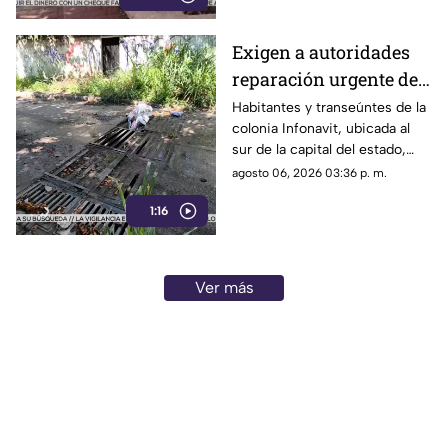
vacacionaba con su familia.
Exigen a autoridades
reparación urgente de
alcantarilla en la
Habitantes y transeúntes de la
colonia Infonavit, ubicada al
colonia Infonavit de
sur de la capital del estado,
Chilpancingo
denunciaron la falta de
agosto 06, 2026 03:36 p. m.
mantenimiento en la
1:16
infraestructura del drenaje
pluvial sobre la calle
Circunvalación Poniente,
señalando que representa un
Ver más
peligro constante ante el inicio
de la temporada de lluvias y el
próximo regreso a clases.