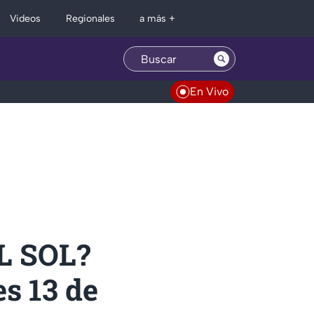
Regionales
Videos
a más +
En Vivo
L SOL?
es 13 de