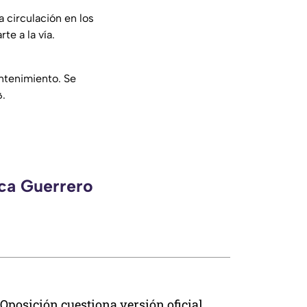
 circulación en los
te a la vía.
ntenimiento. Se
️.
eca Guerrero
Oposición cuestiona versión oficial