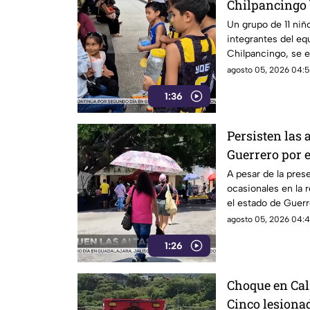
Chilpancingo
competir en t
Un grupo de 11 niño
integrantes del eq
Veracruz
Chilpancingo, se 
poder participar e
agosto 05, 2026 04:5
que se llevará a ca
1:36
23 de agosto.
Persisten las 
Guerrero por e
A pesar de la prese
ocasionales en la r
el estado de Guerr
agosto 05, 2026 04:4
1:26
Choque en Calz
Cinco lesiona