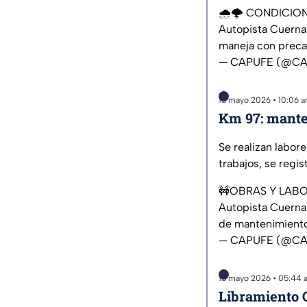
🌧️🌩️ CONDICION
Autopista Cuerna
maneja con preca
— CAPUFE (@C
13 mayo 2026 • 10:06 
Km 97: mante
Se realizan labor
trabajos, se regis
🚧OBRAS Y LAB
Autopista Cuernav
de mantenimiento.
— CAPUFE (@C
13 mayo 2026 • 05:44 
Libramiento C