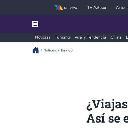
en vivo
TV Azteca
Aztec
Noticias
Turismo
Viral y Tendencia
Clima
D
Noticias
En vivo
¿Viaja
Así se 