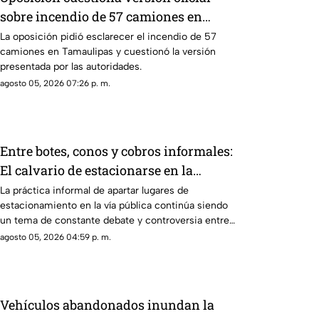
sobre incendio de 57 camiones en
Tamaulipas
La oposición pidió esclarecer el incendio de 57
camiones en Tamaulipas y cuestionó la versión
presentada por las autoridades.
agosto 05, 2026 07:26 p. m.
Entre botes, conos y cobros informales:
El calvario de estacionarse en la
Costera de Acapulco
La práctica informal de apartar lugares de
estacionamiento en la vía pública continúa siendo
un tema de constante debate y controversia entre
automovilistas, comerciantes y turistas que
agosto 05, 2026 04:59 p. m.
transitan por la icónica avenida Costera Miguel
Alemán.
Vehículos abandonados inundan la