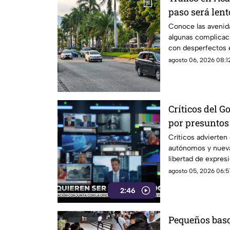
paso será lent
Conoce las avenida
algunas complicaci
con desperfectos e
agosto 06, 2026 08:12
Críticos del G
por presuntos 
información
Críticos advierte
autónomos y nuevas
libertad de expresi
agosto 05, 2026 06:5
2:46
Pequeños basq