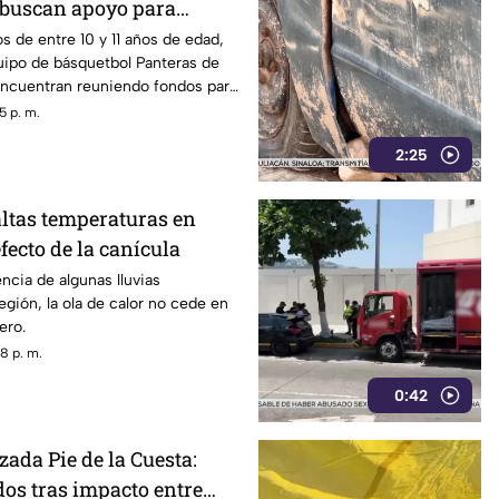
 buscan apoyo para
orneo nacional en
s de entre 10 y 11 años de edad,
uipo de básquetbol Panteras de
encuentran reuniendo fondos para
n un torneo de minibásquetbol
5 p. m.
bo en Orizaba, Veracruz, del 19 al
2:25
altas temperaturas en
fecto de la canícula
ncia de algunas lluvias
egión, la ola de calor no cede en
ero.
8 p. m.
0:42
ada Pie de la Cuesta:
dos tras impacto entre