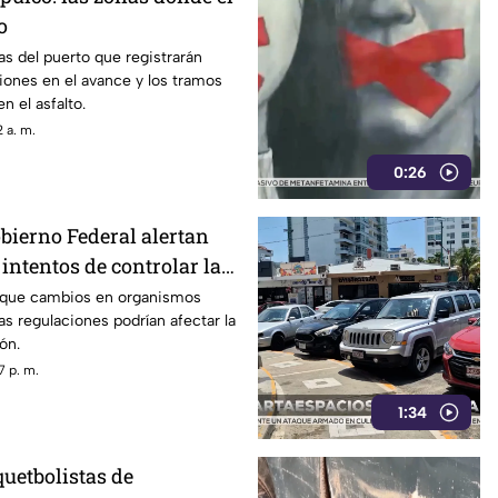
o
s del puerto que registrarán
ones en el avance y los tramos
n el asfalto.
 a. m.
0:26
obierno Federal alertan
intentos de controlar la
n que cambios en organismos
 regulaciones podrían afectar la
ón.
7 p. m.
1:34
uetbolistas de