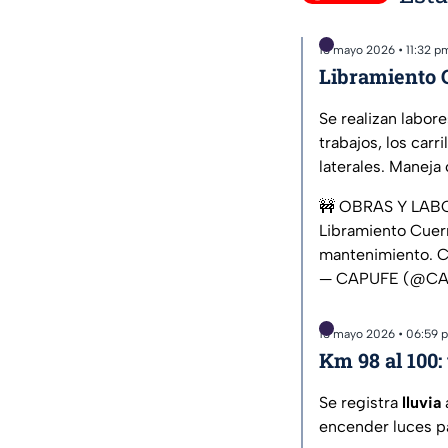
13 mayo 2026 • 11:32 p
Libramiento C
Se realizan labor
trabajos, los carr
laterales. Maneja
🚧 OBRAS Y LAB
Libramiento Cuern
mantenimiento. Ci
— CAPUFE (@C
13 mayo 2026 • 06:59 
Km 98 al 100:
Se registra
lluvia
encender luces par