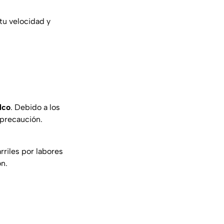
tu velocidad y
lco
. Debido a los
 precaución.
riles por labores
ón.