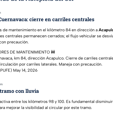
m
uernavaca: cierre en carriles centrales
es de mantenimiento en el kilómetro 84 en dirección a
Acapul
iles centrales permanecen cerrados; el flujo vehicular se desvía
 con precaución.
ORES DE MANTENIMIENTO 🚧
avaca, km 84, dirección Acapulco. Cierre de carriles central
rculación por carriles laterales. Maneja con precaución.
APUFE)
May 14, 2026
pm
 tramo con lluvia
activa entre los kilómetros 98 y 100. Es fundamental disminuir
a mejorar la visibilidad al circular por este tramo.