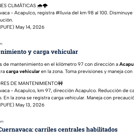
ES CLIMÁTICAS 🌧️🌩️​
vaca - Acapulco, registra
#lluvia
del km 98 al 100. Disminuye 
ución.
APUFE)
May 14, 2026
am
nimiento y carga vehicular
es de mantenimiento en el kilómetro 97 con dirección a
Acapu
tra
carga vehicular
en la zona. Toma previsiones y maneja con
ORES DE MANTENIMIENTO🚧
aca - Acapulco, km 97, dirección Acapulco. Reducción de car
 En la zona se registra carga vehicular. Maneja con precauci
APUFE)
May 13, 2026
am
uernavaca: carriles centrales habilitados