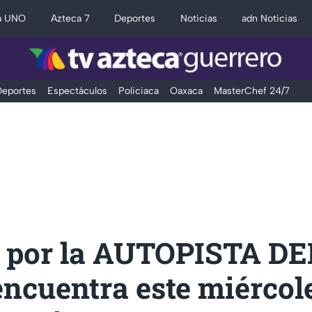
a UNO
Azteca 7
Deportes
Noticias
adn Noticias
eportes
Espectáculos
Policiaca
Oaxaca
MasterChef 24/7
s por la AUTOPISTA DE
encuentra este miércol