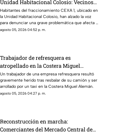
Unidad Habitacional Colosio: Vecinos
denuncian foco de infección e
Habitantes del fraccionamiento CEXA 1, ubicado en
la Unidad Habitacional Colosio, han alzado la voz
inseguridad
para denunciar una grave problemática que afecta a
su comunidad: la presencia de decenas de
agosto 05, 2026 04:52 p. m.
automóviles abandonados en la vía pública.
Trabajador de refresquera es
atropellado en la Costera Miguel
Alemán
Un trabajador de una empresa refresquera resultó
gravemente herido tras resbalar de su camión y ser
arrollado por un taxi en la Costera Miguel Alemán.
agosto 05, 2026 04:27 p. m.
Reconstrucción en marcha:
Comerciantes del Mercado Central de