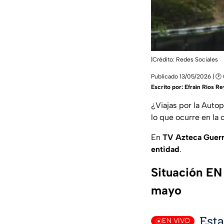
|Crédito: Redes Sociales
Publicado 13/05/2026 | 🕑
Escrito por:
Efraín Ríos R
¿
Viajas por la Auto
lo que ocurre en la
En
TV Azteca Guer
entidad
.
Situación EN
mayo
Esta
EN VIVO