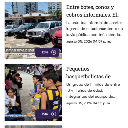
Entre botes, conos y
cobros informales: El
calvario de
La práctica informal de apartar
lugares de estacionamiento en
estacionarse en la
la vía pública continúa siendo
Costera de Acapulco
un tema de constante debate y
agosto 05, 2026 04:59 p. m.
controversia entre
1:34
automovilistas, comerciantes
y turistas que transitan por la
icónica avenida Costera
Pequeños
Miguel Alemán.
basquetbolistas de
Chilpancingo buscan
Un grupo de 11 niños de entre
10 y 11 años de edad,
apoyo para competir en
integrantes del equipo de
torneo nacional en
básquetbol Panteras de
agosto 05, 2026 04:55 p. m.
Veracruz
Chilpancingo, se encuentran
1:36
reuniendo fondos para poder
participar en un torneo de
minibásquetbol que se llevará