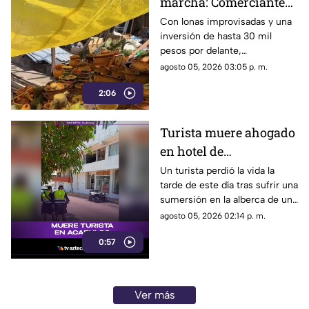
marcha: Comerciantes
del Mercado Central de
Con lonas improvisadas y una
inversión de hasta 30 mil
Acapulco se levantan
pesos por delante,
tras la explosión
comerciantes del Mercado
agosto 05, 2026 03:05 p. m.
Central buscan salir adelante
2:06
tras perder gran parte de sus
negocios. Conoce su historia
de esfuerzo y resiliencia.
Turista muere ahogado
en hotel de
fraccionamiento Las
Un turista perdió la vida la
tarde de este día tras sufrir una
Playas en Acapulco
sumersión en la alberca de un
hospedaje ubicado sobre la
agosto 05, 2026 02:14 p. m.
avenida Gran Vía Tropical, en
0:57
el tradicional fraccionamiento
Las Playas de este puerto.
Ver más