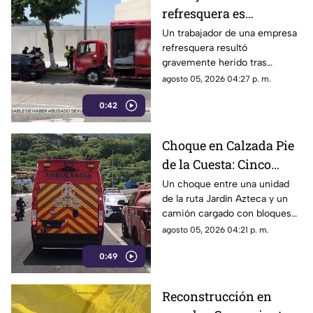
refresquera es
atropellado en la
Un trabajador de una empresa
refresquera resultó
Costera Miguel Alemán
gravemente herido tras
resbalar de su camión y ser
agosto 05, 2026 04:27 p. m.
arrollado por un taxi en la
0:42
Costera Miguel Alemán.
Choque en Calzada Pie
de la Cuesta: Cinco
lesionados tras
Un choque entre una unidad
de la ruta Jardín Azteca y un
impacto entre combi y
camión cargado con bloques
camión de carga
de concreto movilizó a los
agosto 05, 2026 04:21 p. m.
cuerpos de emergencia en
0:49
Acapulco.
Reconstrucción en