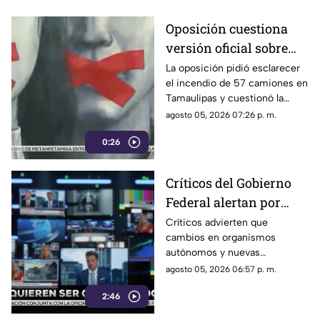
Oposición cuestiona
versión oficial sobre
incendio de 57
La oposición pidió esclarecer
el incendio de 57 camiones en
camiones en
Tamaulipas y cuestionó la
Tamaulipas
versión presentada por las
agosto 05, 2026 07:26 p. m.
autoridades.
0:26
Críticos del Gobierno
Federal alertan por
presuntos intentos de
Críticos advierten que
cambios en organismos
controlar la
autónomos y nuevas
información
regulaciones podrían afectar la
agosto 05, 2026 06:57 p. m.
libertad de expresión.
2:46