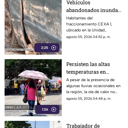
Vehículos
a cabo en Orizaba, Veracruz,
abandonados inundan
del 19 al 23 de agosto.
la Unidad Habitacional
Habitantes del
fraccionamiento CEXA 1,
Colosio: Vecinos
ubicado en la Unidad
denuncian foco de
Habitacional Colosio, han
agosto 05, 2026 04:52 p. m.
infección e inseguridad
alzado la voz para denunciar
2:25
una grave problemática que
afecta a su comunidad: la
presencia de decenas de
Persisten las altas
automóviles abandonados en la
temperaturas en
vía pública.
Guerrero por efecto de
A pesar de la presencia de
algunas lluvias ocasionales en
la canícula
la región, la ola de calor no
cede en el estado de Guerrero.
agosto 05, 2026 04:48 p. m.
1:26
Trabajador de