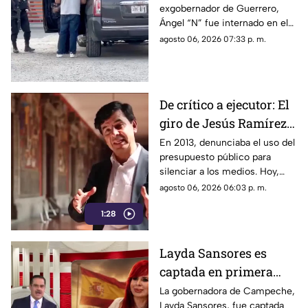
exgobernador de Guerrero,
"N" al penal del
Ángel “N” fue internado en el
Altiplano
penal del Altiplano; esto es lo
agosto 06, 2026 07:33 p. m.
que se sabe.
De crítico a ejecutor: El
giro de Jesús Ramírez
Cuevas sobre la
En 2013, denunciaba el uso del
presupuesto público para
censura y la publicidad
silenciar a los medios. Hoy,
oficial
Jesús Ramírez Cuevas es
agosto 06, 2026 06:03 p. m.
señalado como la pieza central
1:28
de la estrategia de censura del
gobierno. ¿Qué cambió?
Layda Sansores es
captada en primera
clase rumbo a España
La gobernadora de Campeche,
Layda Sansores, fue captada