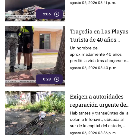
consolidado como un grave
agosto 06, 2026 03:41 p. m.
problema social y ambiental en
2:06
el puerto de Acapulco.
Tragedia en Las Playas:
Turista de 40 años
mu3r3 ahogado en la
Un hombre de
aproximadamente 40 años
alberca de un hotel en
perdió la vida tras ahogarse en
Acapulco
la alberca de un hotel del
agosto 06, 2026 03:40 p. m.
fraccionamiento Las Playas, en
0:28
Acapulco, mientras
vacacionaba con su familia.
Exigen a autoridades
reparación urgente de
alcantarilla en la
Habitantes y transeúntes de la
colonia Infonavit, ubicada al
colonia Infonavit de
sur de la capital del estado,
Chilpancingo
denunciaron la falta de
agosto 06, 2026 03:36 p. m.