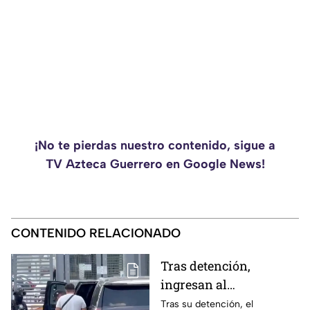
¡No te pierdas nuestro contenido, sigue a
TV Azteca Guerrero en Google News!
CONTENIDO RELACIONADO
Tras detención,
ingresan al
exgobernador Ángel
Tras su detención, el