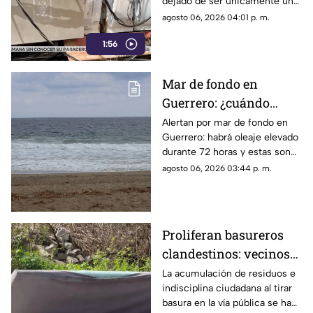
dejado de ser únicamente un
periodo de descanso y
agosto 06, 2026 04:01 p. m.
esparcimiento.
1:56
Mar de fondo en
Guerrero: ¿cuándo
llegará y qué zonas de
Alertan por mar de fondo en
Guerrero: habrá oleaje elevado
Acapulco serán
durante 72 horas y estas son
afectadas?
las zonas de Acapulco con
agosto 06, 2026 03:44 p. m.
mayor riesgo.
Proliferan basureros
clandestinos: vecinos
exigen conciencia y
La acumulación de residuos e
indisciplina ciudadana al tirar
sanciones más
basura en la vía pública se ha
estrictas