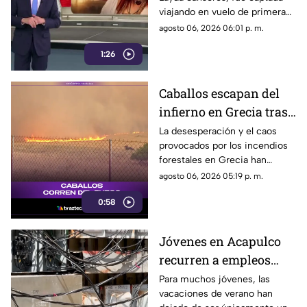
junto a la directora del
viajando en vuelo de primera
DIF
clase con destino a España en
agosto 06, 2026 06:01 p. m.
compañía de su hermana, la
1:26
actual directora del DIF estatal.
Caballos escapan del
infierno en Grecia tras
cuatro días de
La desesperación y el caos
provocados por los incendios
incendios
forestales en Grecia han
descontrolados
dejado imágenes
agosto 06, 2026 05:19 p. m.
desgarradoras.
0:58
Jóvenes en Acapulco
recurren a empleos
temporales ante el
Para muchos jóvenes, las
vacaciones de verano han
próximo ciclo escolar