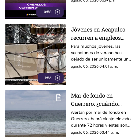
agosto 06, 2026 05:19 p. m.
desgarradoras.
0:58
Jóvenes en Acapulco
recurren a empleos
temporales ante el
Para muchos jóvenes, las
vacaciones de verano han
próximo ciclo escolar
dejado de ser únicamente un
periodo de descanso y
agosto 06, 2026 04:01 p. m.
esparcimiento.
1:56
Mar de fondo en
Guerrero: ¿cuándo
llegará y qué zonas de
Alertan por mar de fondo en
Guerrero: habrá oleaje elevado
Acapulco serán
durante 72 horas y estas son
afectadas?
las zonas de Acapulco con
agosto 06, 2026 03:44 p. m.