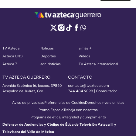
TV Azteca
Noticias
a más +
Azteca UNO
Deportes
Videos
Azteca 7
adn Noticias
TV Azteca Internacional
TV AZTECA GUERRERO
CONTACTO
Avenida Escénica 16, Icacos, 39860
contacto@tvazteca.com
Acapulco de Juárez, Gro
744 484 9098 | Conmutador
Aviso de privacidad
Preferencias de Cookies
Derechos
Inversionistas
Promo Espacio
Trabaja con nosotros
Programa de ética, integridad y cumplimiento
Defensor de Audiencias y Código de Ética de Televisión Azteca III y
Televisora del Valle de México