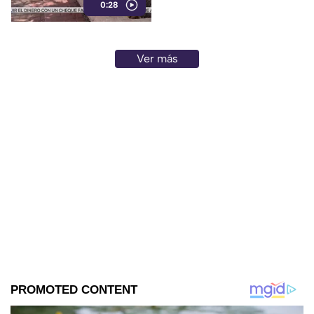
0:28
Acapulco, mientras
vacacionaba con su familia.
Ver más