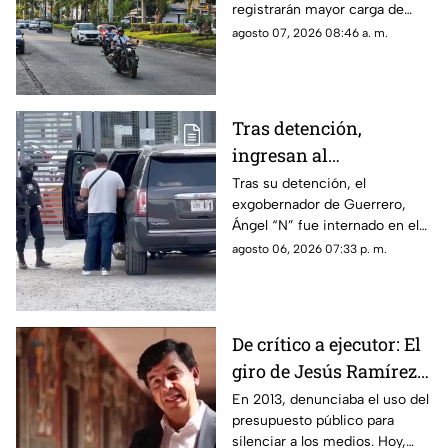
registrarán mayor carga de
vehículos y las zonas donde el
agosto 07, 2026 08:46 a. m.
mal estado del asfalto reducirá
la velocidad.
Tras detención,
ingresan al
exgobernador Ángel
Tras su detención, el
exgobernador de Guerrero,
"N" al penal del
Ángel “N” fue internado en el
Altiplano
penal del Altiplano; esto es lo
agosto 06, 2026 07:33 p. m.
que se sabe.
De crítico a ejecutor: El
giro de Jesús Ramírez
Cuevas sobre la
En 2013, denunciaba el uso del
presupuesto público para
censura y la publicidad
silenciar a los medios. Hoy,