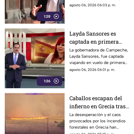
oficial
Jesús Ramírez Cuevas es
agosto 06, 2026 06:03 p. m.
señalado como la pieza central
1:28
de la estrategia de censura del
gobierno. ¿Qué cambió?
Layda Sansores es
captada en primera
clase rumbo a España
La gobernadora de Campeche,
Layda Sansores, fue captada
junto a la directora del
viajando en vuelo de primera
DIF
clase con destino a España en
agosto 06, 2026 06:01 p. m.
compañía de su hermana, la
1:26
actual directora del DIF estatal.
Caballos escapan del
infierno en Grecia tras
cuatro días de
La desesperación y el caos
provocados por los incendios
incendios
forestales en Grecia han
descontrolados
dejado imágenes