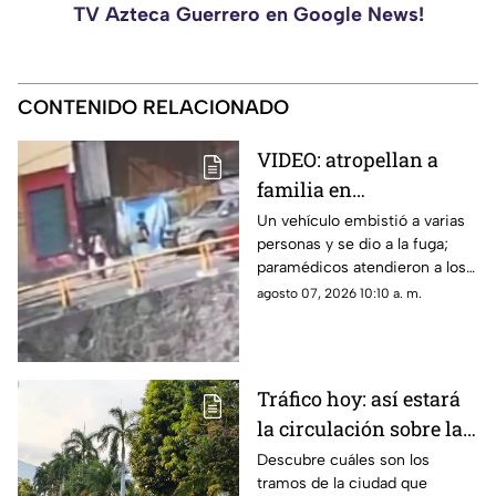
TV Azteca Guerrero en Google News!
CONTENIDO RELACIONADO
VIDEO: atropellan a
familia en
Chilpancingo; el chofer
Un vehículo embistió a varias
personas y se dio a la fuga;
huyó
paramédicos atendieron a los
lesionados tras el impacto
agosto 07, 2026 10:10 a. m.
captado en video.
Tráfico hoy: así estará
la circulación sobre las
avenidas de Acapulco
Descubre cuáles son los
tramos de la ciudad que