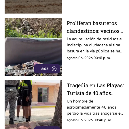
mayor riesgo.
Proliferan basureros
clandestinos: vecinos
exigen conciencia y
La acumulación de residuos e
indisciplina ciudadana al tirar
sanciones más
basura en la vía pública se ha
estrictas
consolidado como un grave
agosto 06, 2026 03:41 p. m.
problema social y ambiental en
2:06
el puerto de Acapulco.
Tragedia en Las Playas:
Turista de 40 años
mu3r3 ahogado en la
Un hombre de
aproximadamente 40 años
alberca de un hotel en
perdió la vida tras ahogarse en
Acapulco
la alberca de un hotel del
agosto 06, 2026 03:40 p. m.
fraccionamiento Las Playas, en