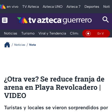
en vivo
TV Azteca
Azteca UNO
Azteca 7
Deportes
Notic
Noticias
Turismo
Viral y Tendencia
Clima
Deportes
Espec
En Vivo
Noticias
Nota
¿Otra vez? Se reduce franja de
arena en Playa Revolcadero |
VIDEO
Turistas y locales se vieron sorprendidos por