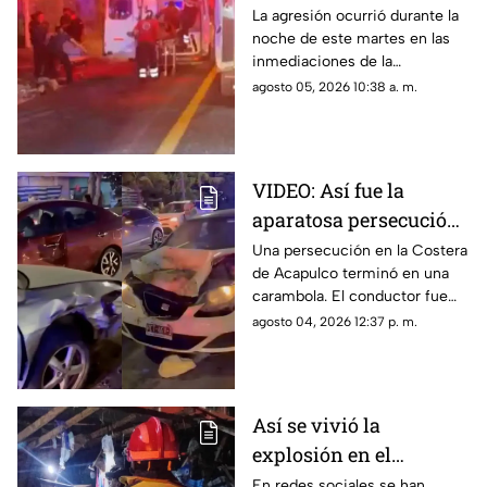
carretera federal de
La agresión ocurrió durante la
noche de este martes en las
Iguala
inmediaciones de la
comunidad de El Naranjo.
agosto 05, 2026 10:38 a. m.
VIDEO: Así fue la
aparatosa persecución
que terminó en
Una persecución en la Costera
de Acapulco terminó en una
carambola en la
carambola. El conductor fue
Costera de Acapulco
detenido y reportan personas
agosto 04, 2026 12:37 p. m.
lesionadas.
Así se vivió la
explosión en el
Mercado Central de
En redes sociales se han