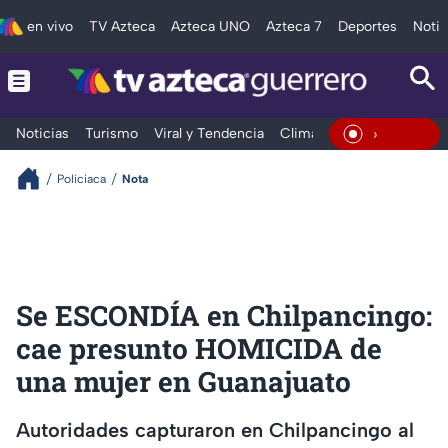
en vivo
TV Azteca
Azteca UNO
Azteca 7
Deportes
Notic
Noticias
Turismo
Viral y Tendencia
Clima
Deportes
Espec
En Vivo
Policiaca
Nota
Se ESCONDÍA en Chilpancingo:
cae presunto HOMICIDA de
una mujer en Guanajuato
Autoridades capturaron en Chilpancingo al