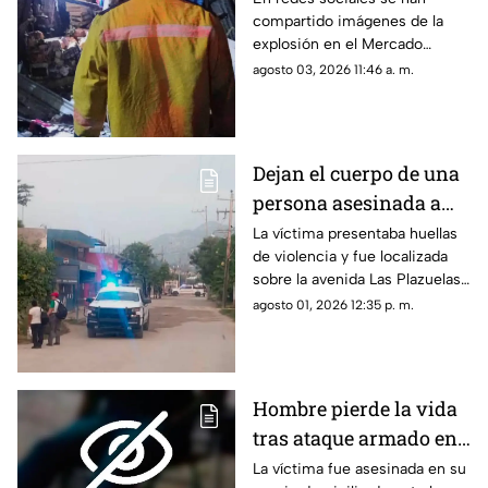
compartido imágenes de la
Acapulco que dejó
explosión en el Mercado
varios locales
Central de Acapulco que dejó
agosto 03, 2026 11:46 a. m.
afectados
afectaciones.
Dejan el cuerpo de una
persona asesinada a
balazos en la Sabana
La víctima presentaba huellas
de violencia y fue localizada
sobre la avenida Las Plazuelas
durante la madrugada.
agosto 01, 2026 12:35 p. m.
Hombre pierde la vida
tras ataque armado en
suburbio de Acapulco
La víctima fue asesinada en su