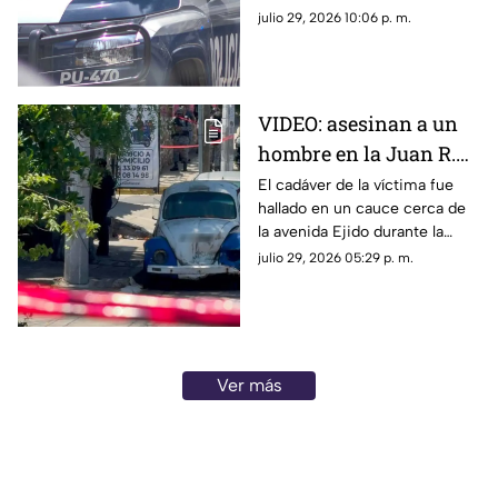
Zihuatanejo-Lázaro Cárdenas;
julio 29, 2026 10:06 p. m.
esto se sabe del crimen.
VIDEO: asesinan a un
hombre en la Juan R.
Escudero; rescatan
El cadáver de la víctima fue
hallado en un cauce cerca de
cuerpo de canal
la avenida Ejido durante la
tarde de este miércoles.
julio 29, 2026 05:29 p. m.
Ver más