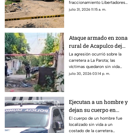
fraccionamiento Libertadores
durante la tarde de este
julio 31, 2026 11:15 a. m.
jueves.
Ataque armado en zona
rural de Acapulco deja
dos hombres muertos
La agresión ocurrió sobre la
carretera a La Parota; las
víctimas quedaron sin vida
dentro de un local de comida.
julio 30, 2026 03:14 p. m.
Ejecutan a un hombre y
dejan su cuerpo en
carretera de
El cuerpo de un hombre fue
localizado sin vida a un
Zihuatanejo
costado de la carretera