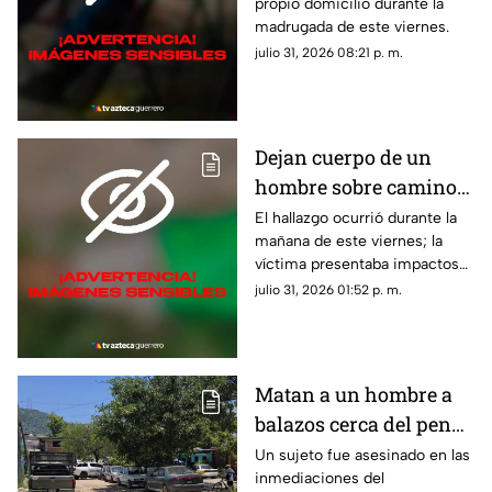
propio domicilio durante la
madrugada de este viernes.
julio 31, 2026 08:21 p. m.
Dejan cuerpo de un
hombre sobre camino
de terracería en Iguala
El hallazgo ocurrió durante la
mañana de este viernes; la
víctima presentaba impactos
de bala.
julio 31, 2026 01:52 p. m.
Matan a un hombre a
balazos cerca del penal
de Acapulco
Un sujeto fue asesinado en las
inmediaciones del