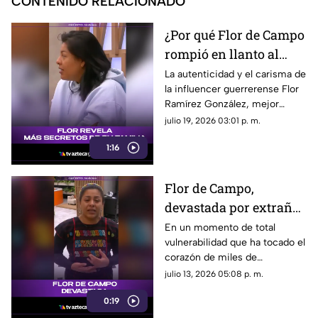
CONTENIDO RELACIONADO
¿Por qué Flor de Campo
rompió en llanto al
hablar de su hija mayor
La autenticidad y el carisma de
la influencer guerrerense Flor
en MasterChef México?
Ramírez González, mejor
conocida en las redes sociales
julio 19, 2026 03:01 p. m.
como “Flor de Campo”, han
1:16
traspasado la pantalla en la
nueva temporada de
MasterChef México 24/7.
Flor de Campo,
devastada por extrañar
a su familia | MaterChef
En un momento de total
vulnerabilidad que ha tocado el
México
corazón de miles de
seguidores, la conocida
julio 13, 2026 05:08 p. m.
creadora de contenido Flor de
0:19
Campo se convirtió en el
centro de atención tras