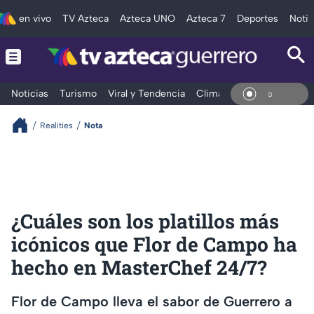
en vivo
TV Azteca
Azteca UNO
Azteca 7
Deportes
Notic
Noticias
Turismo
Viral y Tendencia
Clima
Deportes
Espec
En Viv
Realities
Nota
¿Cuáles son los platillos más
icónicos que Flor de Campo ha
hecho en MasterChef 24/7?
Flor de Campo lleva el sabor de Guerrero a