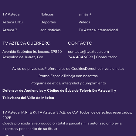
TV Azteca
Noticias
a más +
Azteca UNO
Deportes
Videos
Azteca 7
adn Noticias
TV Azteca Internacional
TV AZTECA GUERRERO
CONTACTO
Avenida Escénica 16, Icacos, 39860
contacto@tvazteca.com
Acapulco de Juárez, Gro
744 484 9098 | Conmutador
Aviso de privacidad
Preferencias de Cookies
Derechos
Inversionistas
Promo Espacio
Trabaja con nosotros
Programa de ética, integridad y cumplimiento
Defensor de Audiencias y Código de Ética de Televisión Azteca III y
Televisora del Valle de México
TV Azteca, M.R. & ©, TV Azteca, S.A.B. de C.V. Todos los derechos reservados,
2025.
Queda prohibida la reproducción total o parcial sin la autorización previa,
expresa y por escrito de su titular.