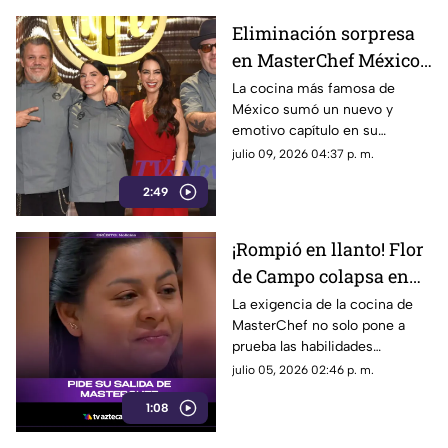
filtrarse un video donde se le
Eliminación sorpresa
ve visiblemente afectada y
en MasterChef México:
llorando ante las cámaras.
Diego de León se
La cocina más famosa de
México sumó un nuevo y
despide por un error
emotivo capítulo en su
con espinas
formato 24/7, dejando a la
julio 09, 2026 04:37 p. m.
audiencia y a los compañeros
2:49
de competencia en total shock
tras la inesperada salida de
Diego de León Castillo, quien
¡Rompió en llanto! Flor
se perfilaba como uno de los
de Campo colapsa en
favoritos para llegar a la gran
final.
MasterChef y confiesa
La exigencia de la cocina de
MasterChef no solo pone a
su más grande dolor
prueba las habilidades
culinarias de sus participantes,
julio 05, 2026 02:46 p. m.
sino también su resistencia
1:08
emocional.