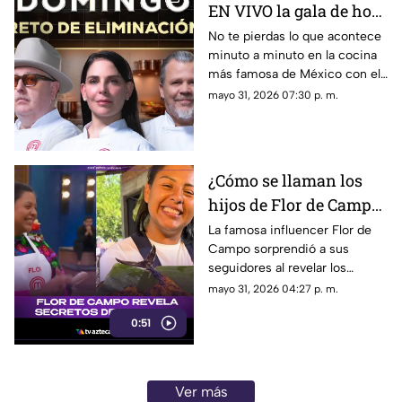
EN VIVO la gala de hoy
domingo;
No te pierdas lo que acontece
minuto a minuto en la cocina
participantes,
más famosa de México con el
eliminados y jueces
reallity de MasterChef 24/7.
mayo 31, 2026 07:30 p. m.
¿Cómo se llaman los
hijos de Flor de Campo?
La influencer revela
La famosa influencer Flor de
Campo sorprendió a sus
sus peculiares nombres
seguidores al revelar los
| MasterChef México
nombres de sus hijos,
mayo 31, 2026 04:27 p. m.
desatando las risas de quienes
0:51
la acompañaban por la
particularidad y el origen de su
elección.
Ver más