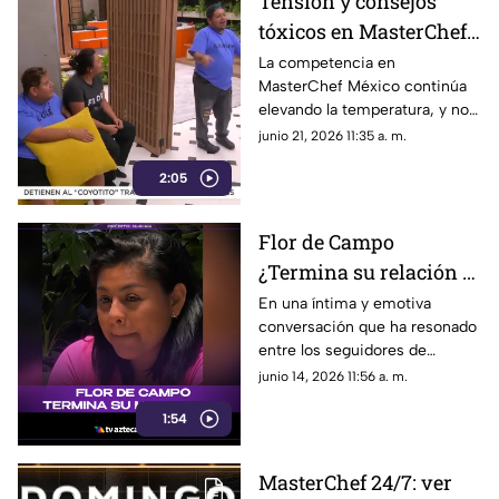
Tensión y consejos
tóxicos en MasterChef
México ¡Todo se sale de
La competencia en
MasterChef México continúa
control!
elevando la temperatura, y no
precisamente por el calor de
junio 21, 2026 11:35 a. m.
las estufas.
2:05
Flor de Campo
¿Termina su relación y
matrimonio?
En una íntima y emotiva
conversación que ha resonado
entre los seguidores de
MasterChef México, la
junio 14, 2026 11:56 a. m.
creadora de contenido
1:54
conocida como Flor de Campo
se sinceró sobre el complejo
panorama que atraviesa en el
MasterChef 24/7: ver
ámbito familiar y de pareja.