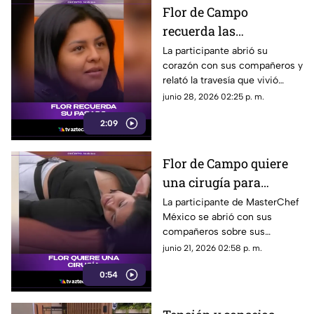
Flor de Campo
recuerda las
dificultades de dejar su
La participante abrió su
corazón con sus compañeros y
hogar
relató la travesía que vivió
junto a su familia al perderse
junio 28, 2026 02:25 p. m.
en la capital del país, un
2:09
momento que pasó del susto a
las lágrimas.
Flor de Campo quiere
una cirugía para
mejorar su cuerpo
La participante de MasterChef
México se abrió con sus
compañeros sobre sus
inseguridades corporales,
junio 21, 2026 02:58 p. m.
revelando que sueña con una
0:54
figura “90-60", a pesar de que
su pareja la prefiere al natural.