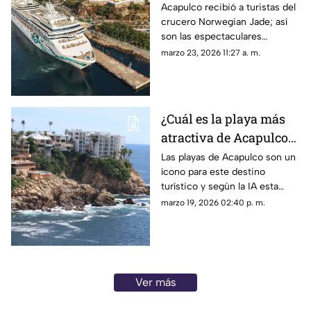
Norwegian Jade
Acapulco recibió a turistas del
crucero Norwegian Jade; así
son las espectaculares
características de este navío.
marzo 23, 2026 11:27 a. m.
¿Cuál es la playa más
atractiva de Acapulco?
Esta es la mejor
Las playas de Acapulco son un
ícono para este destino
elección de la IA
turístico y según la IA esta
estas son las mejores.
marzo 19, 2026 02:40 p. m.
Ver más