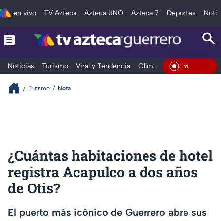
en vivo
TV Azteca
Azteca UNO
Azteca 7
Deportes
Notic
Noticias
Turismo
Viral y Tendencia
Clima
Deportes
Espec
En Vivo
Turismo
Nota
¿Cuántas habitaciones de hotel
registra Acapulco a dos años
de Otis?
El puerto más icónico de Guerrero abre sus