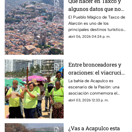
Qué hacer en Taxco y
algunos datos que no
sabías de esta joya
El Pueblo Mágico de Taxco de
Alarcón es uno de los
colonial
principales destinos turísticos
de Guerrero, en donde se
abril 06, 2026 04:24 p. m.
encuentran infinidad de sitios
que transportan al pasado
Entre bronceadores y
oraciones: el viacrucis
llega a playa Icacos
La bahía de Acapulco es
escenario de la Pasión: una
asociación conmemora el
Viernes Santo sobre la franja
abril 03, 2026 12:33 p. m.
de arena y sorprende a turistas
en la zona de sombrillas.
¿Vas a Acapulco esta