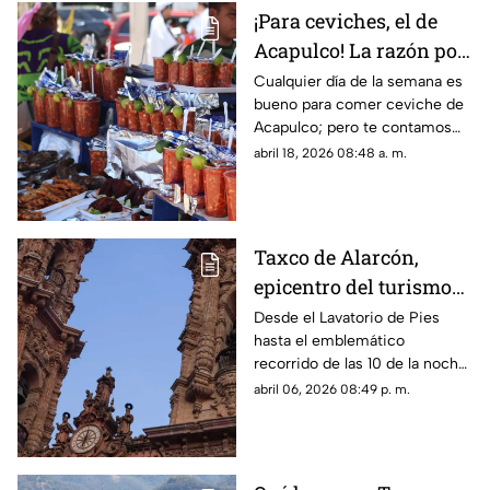
¡Para ceviches, el de
Acapulco! La razón por
la que este platillo se
Cualquier día de la semana es
bueno para comer ceviche de
cocina y se come mejor
Acapulco; pero te contamos
en el puerto
por qué se distingue del de
abril 18, 2026 08:48 a. m.
otras regiones del país y el
mundo
Taxco de Alarcón,
epicentro del turismo
religioso en Guerrero
Desde el Lavatorio de Pies
hasta el emblemático
recorrido de las 10 de la noche,
el Pueblo Mágico se convierte
abril 06, 2026 08:49 p. m.
en el escenario principal de la
Pasión.