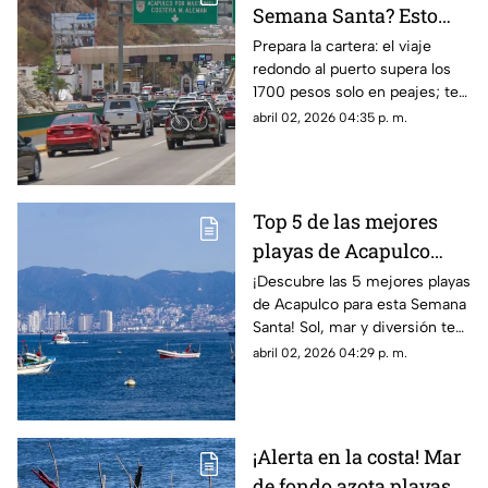
Semana Santa? Esto
gastarás en casetas y
Prepara la cartera: el viaje
redondo al puerto supera los
gasolina desde la
1700 pesos solo en peajes; te
CDMX
decimos cuánto cuesta cargar
abril 02, 2026 04:35 p. m.
tanque en Iguala y
Chilpancingo.
Top 5 de las mejores
playas de Acapulco
para disfrutar esta
¡Descubre las 5 mejores playas
de Acapulco para esta Semana
Semana Santa
Santa! Sol, mar y diversión te
esperan en el destino turístico
abril 02, 2026 04:29 p. m.
más icónico.
¡Alerta en la costa! Mar
de fondo azota playas