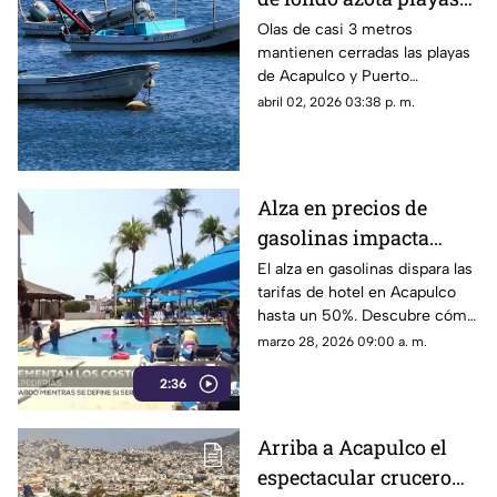
de Guerrero y Oaxaca
Olas de casi 3 metros
mantienen cerradas las playas
de Acapulco y Puerto
Escondido.
abril 02, 2026 03:38 p. m.
Alza en precios de
gasolinas impacta
tarifas hoteleras en
El alza en gasolinas dispara las
tarifas de hotel en Acapulco
Acapulco para Semana
hasta un 50%. Descubre cómo
Santa
afecta esto a tus vacaciones
marzo 28, 2026 09:00 a. m.
de Semana Santa.
2:36
Arriba a Acapulco el
espectacular crucero