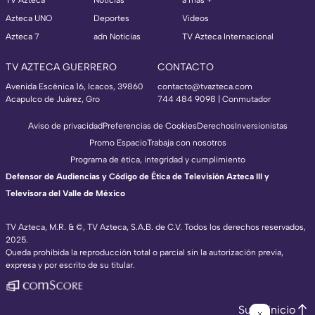
Azteca UNO
Deportes
Videos
Azteca 7
adn Noticias
TV Azteca Internacional
TV AZTECA GUERRERO
CONTACTO
Avenida Escénica 16, Icacos, 39860
contacto@tvazteca.com
Acapulco de Juárez, Gro
744 484 9098 | Conmutador
Aviso de privacidad
Preferencias de Cookies
Derechos
Inversionistas
Promo Espacio
Trabaja con nosotros
Programa de ética, integridad y cumplimiento
Defensor de Audiencias y Código de Ética de Televisión Azteca III y
Televisora del Valle de México
TV Azteca, M.R. & ©, TV Azteca, S.A.B. de C.V. Todos los derechos reservados,
2025.
Queda prohibida la reproducción total o parcial sin la autorización previa,
expresa y por escrito de su titular.
Subir inicio