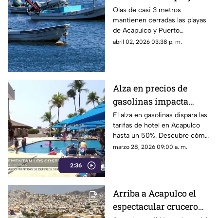
de Guerrero y Oaxaca
Olas de casi 3 metros
mantienen cerradas las playas
de Acapulco y Puerto
Escondido.
abril 02, 2026 03:38 p. m.
Alza en precios de
gasolinas impacta
tarifas hoteleras en
El alza en gasolinas dispara las
tarifas de hotel en Acapulco
Acapulco para Semana
hasta un 50%. Descubre cómo
Santa
afecta esto a tus vacaciones
marzo 28, 2026 09:00 a. m.
de Semana Santa.
2:36
Arriba a Acapulco el
espectacular crucero