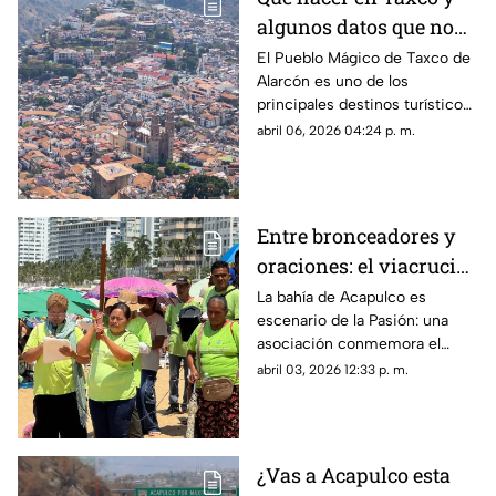
algunos datos que no
sabías de esta joya
El Pueblo Mágico de Taxco de
Alarcón es uno de los
colonial
principales destinos turísticos
de Guerrero, en donde se
abril 06, 2026 04:24 p. m.
encuentran infinidad de sitios
que transportan al pasado
Entre bronceadores y
oraciones: el viacrucis
llega a playa Icacos
La bahía de Acapulco es
escenario de la Pasión: una
asociación conmemora el
Viernes Santo sobre la franja
abril 03, 2026 12:33 p. m.
de arena y sorprende a turistas
en la zona de sombrillas.
¿Vas a Acapulco esta