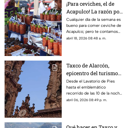
¡Para ceviches, el de
Acapulco! La razón por
la que este platillo se
Cualquier día de la semana es
bueno para comer ceviche de
cocina y se come mejor
Acapulco; pero te contamos
en el puerto
por qué se distingue del de
abril 18, 2026 08:48 a. m.
otras regiones del país y el
mundo
Taxco de Alarcón,
epicentro del turismo
religioso en Guerrero
Desde el Lavatorio de Pies
hasta el emblemático
recorrido de las 10 de la noche,
el Pueblo Mágico se convierte
abril 06, 2026 08:49 p. m.
en el escenario principal de la
Pasión.
Qué hacer en Taxco y