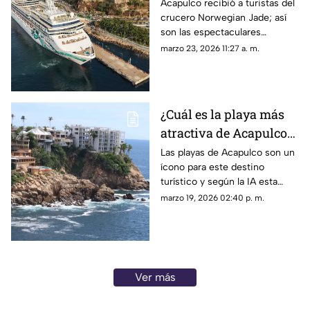
Norwegian Jade
Acapulco recibió a turistas del
crucero Norwegian Jade; así
son las espectaculares
características de este navío.
marzo 23, 2026 11:27 a. m.
¿Cuál es la playa más
atractiva de Acapulco?
Esta es la mejor
Las playas de Acapulco son un
ícono para este destino
elección de la IA
turístico y según la IA esta
estas son las mejores.
marzo 19, 2026 02:40 p. m.
Ver más