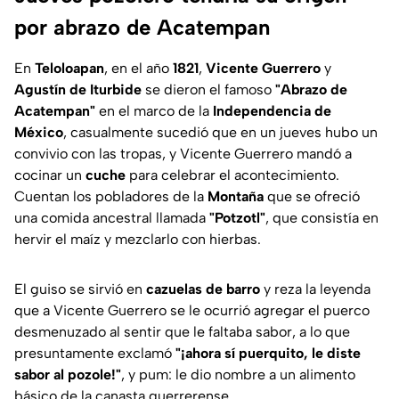
por abrazo de Acatempan
En
Teloloapan
, en el año
1821
,
Vicente Guerrero
y
Agustín de Iturbide
se dieron el famoso
"Abrazo de
Acatempan"
en el marco de la
Independencia de
México
, casualmente sucedió que en un jueves hubo un
convivio con las tropas, y Vicente Guerrero mandó a
cocinar un
cuche
para celebrar el acontecimiento.
Cuentan los pobladores de la
Montaña
que se ofreció
una comida ancestral llamada
"Potzotl"
, que consistía en
hervir el maíz y mezclarlo con hierbas.
El guiso se sirvió en
cazuelas de barro
y reza la leyenda
que a Vicente Guerrero se le ocurrió agregar el puerco
desmenuzado al sentir que le faltaba sabor, a lo que
presuntamente exclamó
"¡ahora sí puerquito, le diste
sabor al pozole!"
, y pum: le dio nombre a un alimento
básico de la canasta guerrerense.