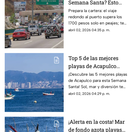
Semana Santa? Esto
gastarás en casetas y
Prepara la cartera: el viaje
redondo al puerto supera los
gasolina desde la
1700 pesos solo en peajes; te
CDMX
decimos cuánto cuesta cargar
abril 02, 2026 04:35 p. m.
tanque en Iguala y
Chilpancingo.
Top 5 de las mejores
playas de Acapulco
para disfrutar esta
¡Descubre las 5 mejores playas
de Acapulco para esta Semana
Semana Santa
Santa! Sol, mar y diversión te
esperan en el destino turístico
abril 02, 2026 04:29 p. m.
más icónico.
¡Alerta en la costa! Mar
de fondo azota playas