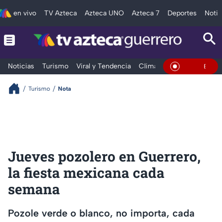
en vivo
TV Azteca
Azteca UNO
Azteca 7
Deportes
Notic
Noticias
Turismo
Viral y Tendencia
Clima
Deportes
Espec
En Vivo
Turismo
Nota
Jueves pozolero en Guerrero,
la fiesta mexicana cada
semana
Pozole verde o blanco, no importa, cada