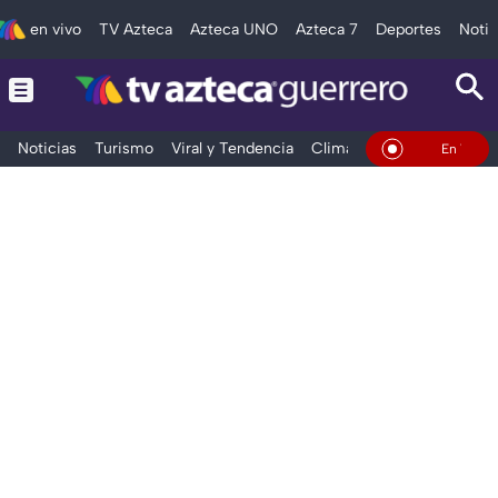
en vivo
TV Azteca
Azteca UNO
Azteca 7
Deportes
Notic
Noticias
Turismo
Viral y Tendencia
Clima
Deportes
Espec
En Vivo