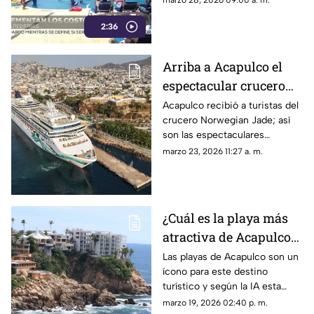
marzo 28, 2026 09:00 a. m.
de Semana Santa.
2:36
Arriba a Acapulco el
espectacular crucero
Norwegian Jade
Acapulco recibió a turistas del
crucero Norwegian Jade; así
son las espectaculares
características de este navío.
marzo 23, 2026 11:27 a. m.
¿Cuál es la playa más
atractiva de Acapulco?
Esta es la mejor
Las playas de Acapulco son un
ícono para este destino
elección de la IA
turístico y según la IA esta
estas son las mejores.
marzo 19, 2026 02:40 p. m.