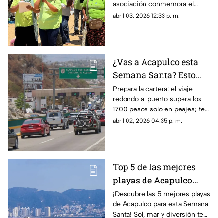
asociación conmemora el
Viernes Santo sobre la franja
abril 03, 2026 12:33 p. m.
de arena y sorprende a turistas
en la zona de sombrillas.
¿Vas a Acapulco esta
Semana Santa? Esto
gastarás en casetas y
Prepara la cartera: el viaje
redondo al puerto supera los
gasolina desde la
1700 pesos solo en peajes; te
CDMX
decimos cuánto cuesta cargar
abril 02, 2026 04:35 p. m.
tanque en Iguala y
Chilpancingo.
Top 5 de las mejores
playas de Acapulco
para disfrutar esta
¡Descubre las 5 mejores playas
de Acapulco para esta Semana
Semana Santa
Santa! Sol, mar y diversión te