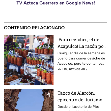
TV Azteca Guerrero en Google News!
CONTENIDO RELACIONADO
¡Para ceviches, el de
Acapulco! La razón por
la que este platillo se
Cualquier día de la semana es
bueno para comer ceviche de
cocina y se come mejor
Acapulco; pero te contamos
en el puerto
por qué se distingue del de
abril 18, 2026 08:48 a. m.
otras regiones del país y el
mundo
Taxco de Alarcón,
epicentro del turismo
religioso en Guerrero
Desde el Lavatorio de Pies