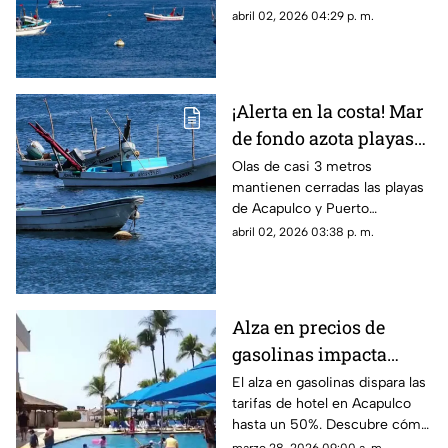
esperan en el destino turístico
abril 02, 2026 04:29 p. m.
más icónico.
¡Alerta en la costa! Mar
de fondo azota playas
de Guerrero y Oaxaca
Olas de casi 3 metros
mantienen cerradas las playas
de Acapulco y Puerto
Escondido.
abril 02, 2026 03:38 p. m.
Alza en precios de
gasolinas impacta
tarifas hoteleras en
El alza en gasolinas dispara las
tarifas de hotel en Acapulco
Acapulco para Semana
hasta un 50%. Descubre cómo
Santa
afecta esto a tus vacaciones