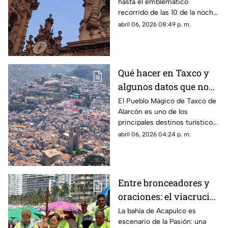
hasta el emblemático
recorrido de las 10 de la noche,
el Pueblo Mágico se convierte
abril 06, 2026 08:49 p. m.
en el escenario principal de la
Pasión.
Qué hacer en Taxco y
algunos datos que no
sabías de esta joya
El Pueblo Mágico de Taxco de
Alarcón es uno de los
colonial
principales destinos turísticos
de Guerrero, en donde se
abril 06, 2026 04:24 p. m.
encuentran infinidad de sitios
que transportan al pasado
Entre bronceadores y
oraciones: el viacrucis
llega a playa Icacos
La bahía de Acapulco es
escenario de la Pasión: una