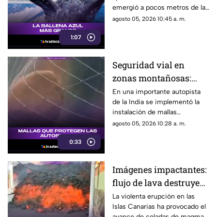
emergió a pocos metros de la
superficie cerca del muelle
agosto 05, 2026 10:45 a. m.
Busselton, dejando
1:07
maravillados a turistas,
científicos y habitantes locales.
Seguridad vial en
zonas montañosas:
instalan mallas
En una importante autopista
de la India se implementó la
ciclónicas para frenar
instalación de mallas
caída de rocas
ciclónicas en los laterales
agosto 05, 2026 10:28 a. m.
montañosos para retener
0:33
escombros y rocas,
protegiendo a los
automovilistas de posibles
Imágenes impactantes:
deslaves.
flujo de lava destruye
viviendas en su
La violenta erupción en las
Islas Canarias ha provocado el
camino hacia la costa
avance de coladas de magma