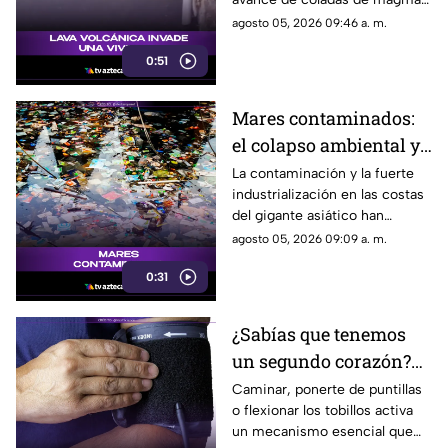
que destruyen viviendas a su
agosto 05, 2026 09:46 a. m.
paso.
0:51
Mares contaminados:
el colapso ambiental y
pesquero en zonas
La contaminación y la fuerte
industrialización en las costas
costeras asiáticas
del gigante asiático han
colapsado sus ecosistemas
agosto 05, 2026 09:09 a. m.
marinos, obligando a las flotas
0:31
pesqueras a buscar otros
océanos.
¿Sabías que tenemos
un segundo corazón?
Descubre el rol vital de
Caminar, ponerte de puntillas
o flexionar los tobillos activa
tus pantorrillas
un mecanismo esencial que