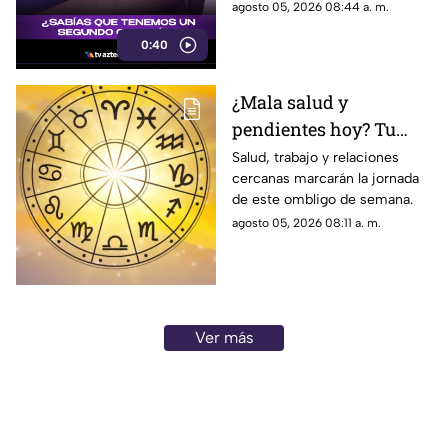
reduce la carga de trabajo en
agosto 05, 2026 08:44 a. m.
tu corazón.
0:40
¿Mala salud y
pendientes hoy? Tu
horóscopo del
Salud, trabajo y relaciones
cercanas marcarán la jornada
miércoles
de este ombligo de semana.
agosto 05, 2026 08:11 a. m.
Ver más