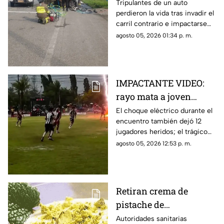
muertos de una familia
Tripulantes de un auto
perdieron la vida tras invadir el
carril contrario e impactarse
contra un camión de ganado.
agosto 05, 2026 01:34 p. m.
IMPACTANTE VIDEO:
rayo mata a joven
futbolista en pleno
El choque eléctrico durante el
encuentro también dejó 12
partido
jugadores heridos; el trágico
momento quedó grabado.
agosto 05, 2026 12:53 p. m.
Retiran crema de
pistache de
supermercados por
Autoridades sanitarias