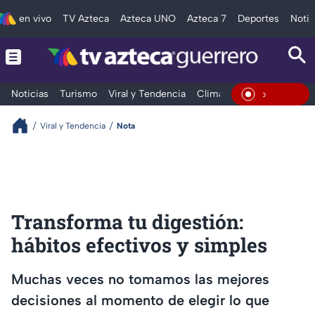
en vivo
TV Azteca
Azteca UNO
Azteca 7
Deportes
Notic
Noticias
Turismo
Viral y Tendencia
Clima
Deportes
Espec
En Vivo
Viral y Tendencia
Nota
Transforma tu digestión:
hábitos efectivos y simples
Muchas veces no tomamos las mejores
decisiones al momento de elegir lo que