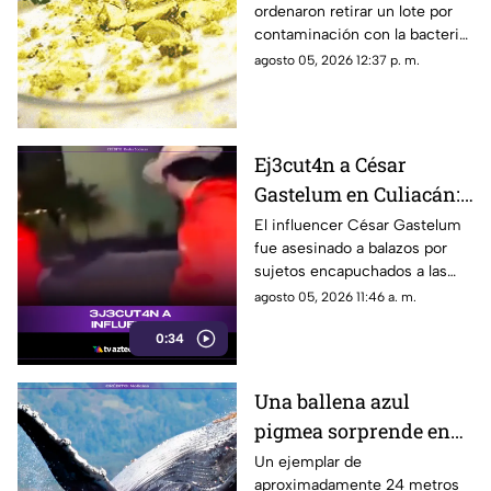
ordenaron retirar un lote por
salmonela
contaminación con la bacteria;
revisa los códigos del producto
agosto 05, 2026 12:37 p. m.
afectado.
Ej3cut4n a César
Gastelum en Culiacán:
El influencer había
El influencer César Gastelum
fue asesinado a balazos por
manifestado tener
sujetos encapuchados a las
miedo
afueras de un restaurante en
agosto 05, 2026 11:46 a. m.
Culiacán, Sinaloa, tras haber
0:34
advertido previamente que lo
venían siguiendo.
Una ballena azul
pigmea sorprende en
las costas de Australia
Un ejemplar de
aproximadamente 24 metros