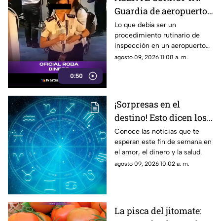
Guardia de aeropuerto
se TRAGA el dinero de
Lo que debía ser un
procedimiento rutinario de
un pasajero en pleno
inspección en un aeropuerto
filtro de seguridad
internacional dio un giro
agosto 09, 2026 11:08 a. m.
insólito cuando una agente de
0:50
seguridad aeroportuaria fue
captada cometiendo un delito
en pleno filtro de revisión.
¡Sorpresas en el
destino! Esto dicen los
astros para ti este
Conoce las noticias que te
esperan este fin de semana en
domingo
el amor, el dinero y la salud.
agosto 09, 2026 10:02 a. m.
La pisca del jitomate: