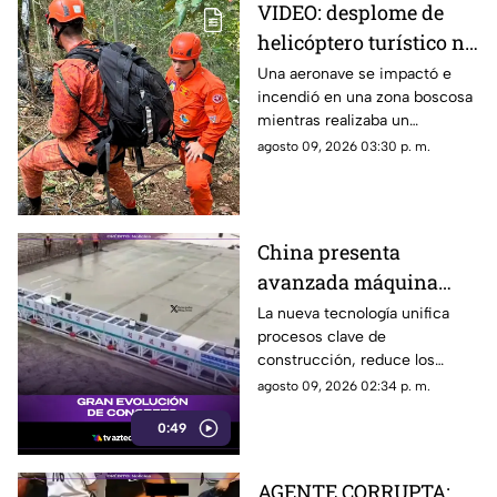
VIDEO: desplome de
helicóptero turístico no
deja sobrevivientes
Una aeronave se impactó e
incendió en una zona boscosa
mientras realizaba un
recorrido; murió una familia
agosto 09, 2026 03:30 p. m.
que destejaría los 15 años de
una adolescente.
China presenta
avanzada máquina
automatizada para
La nueva tecnología unifica
procesos clave de
pavimentado de
construcción, reduce los
concreto
tiempos de obra a la mitad y
agosto 09, 2026 02:34 p. m.
garantiza mayor resistencia
0:49
para el tráfico pesado.
AGENTE CORRUPTA: