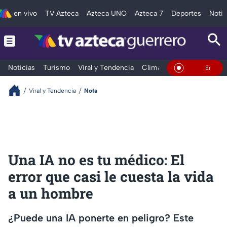
en vivo
TV Azteca
Azteca UNO
Azteca 7
Deportes
Notic
Noticias
Turismo
Viral y Tendencia
Clima
Deportes
Espec
En Vivo
Viral y Tendencia
Nota
Una IA no es tu médico: El
error que casi le cuesta la vida
a un hombre
¿Puede una IA ponerte en peligro? Este