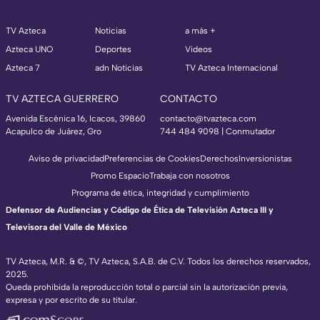
TV Azteca
Noticias
a más +
Azteca UNO
Deportes
Videos
Azteca 7
adn Noticias
TV Azteca Internacional
TV AZTECA GUERRERO
CONTACTO
Avenida Escénica 16, Icacos, 39860
contacto@tvazteca.com
Acapulco de Juárez, Gro
744 484 9098 | Conmutador
Aviso de privacidad
Preferencias de Cookies
Derechos
Inversionistas
Promo Espacio
Trabaja con nosotros
Programa de ética, integridad y cumplimiento
Defensor de Audiencias y Código de Ética de Televisión Azteca III y
Televisora del Valle de México
TV Azteca, M.R. & ©, TV Azteca, S.A.B. de C.V. Todos los derechos reservados,
2025.
Queda prohibida la reproducción total o parcial sin la autorización previa,
expresa y por escrito de su titular.