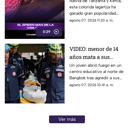
reptil con los colores
Nativa de Tanzania y Kenia,
esta colorida lagartija ha
del superhéroe
ganado gran popularidad
debido a su increíble parecido
agosto 07, 2026 11:20 a. m.
con el icónico superhéroe.
0:29
VIDEO: menor de 14
años mata a sus
abuelos y 5 profesores
Un joven abrió fuego en un
centro educativo al norte de
en tiroteo
Bangkok tras agredir a sus
familiares; el incidente dejó
agosto 07, 2026 10:41 a. m.
más de 30 personas
lesionadas.
Ver más