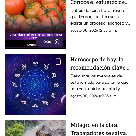
Conoce el esfuerzo de
los jornaleros y el
Detrás de cada fruto fresco
que llega a nuestra mesa
cuidado en el campo
existe un proceso laborioso y
tradicional conocido como la
agosto 08, 2026 12:50 p. m.
pisca. Conoce los detalles de
0:36
esta técnica de recolección
manual.
Horóscopo de hoy: la
recomendación clave
para tu signo este
Descubre los mensajes de
esta jornada para soltar lo que
sábado
te frena, cuidar tu salud y
renovar tu energía en la playa o
agosto 08, 2026 09:35 a. m.
la montaña.
Milagro en la obra:
Trabajadores se salvan