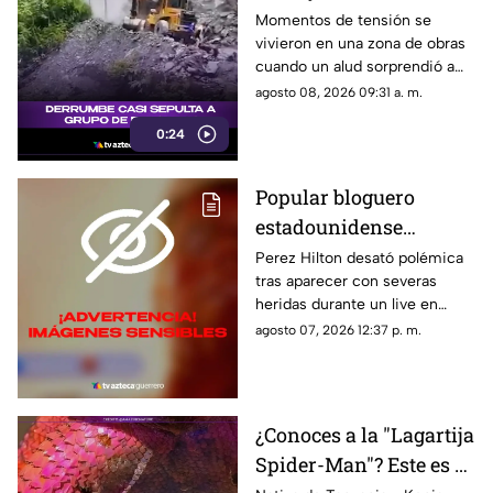
de milagro tras
Momentos de tensión se
vivieron en una zona de obras
aparatoso derrumbe de
cuando un alud sorprendió a
tierra
los presentes, quienes
agosto 08, 2026 09:31 a. m.
esquivaron por muy poco
0:24
quedar atrapados bajo los
escombros.
Popular bloguero
estadounidense
aparece con severas
Perez Hilton desató polémica
tras aparecer con severas
heridas en un LIVE;
heridas durante un live en
¿buscaba interacción?
TikTok. El video abrió un
agosto 07, 2026 12:37 p. m.
intenso debate.
¿Conoces a la "Lagartija
Spider-Man"? Este es el