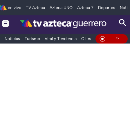
en vivo
TV Azteca
Azteca UNO
Azteca 7
Deportes
Notic
Noticias
Turismo
Viral y Tendencia
Clima
Deportes
Espec
En Vivo