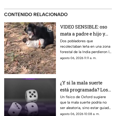
CONTENIDO RELACIONADO
VIDEO SENSIBLE: oso
mata a padre e hijo y
deja a una persona
Dos pobladores que
recolectaban leña en una zona
herida
forestal de la India perdieron la
vida; un oficial fue reportado
agosto 06, 2026 11:11 a. m.
con lesiones graves.
¿Y si la mala suerte
está programada? Los
patrones ocultos detrás
Un físico de Oxford sugiere
que la mala suerte podría no
del azar
ser aleatoria, sino estar guiada
por leyes ocultas y fuerzas
agosto 06, 2026 10:08 a. m.