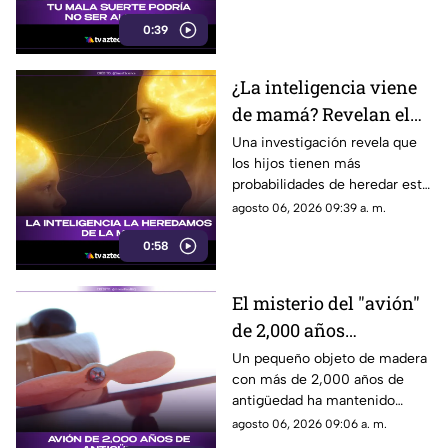
invisibles del universo.
0:39
¿La inteligencia viene
de mamá? Revelan el
rol clave de los genes
Una investigación revela que
los hijos tienen más
maternos
probabilidades de heredar este
rasgo de sus madres gracias al
agosto 06, 2026 09:39 a. m.
cromosoma X y su activación
0:58
en la corteza cerebral.
El misterio del "avión"
de 2,000 años
descubierto en el
Un pequeño objeto de madera
con más de 2,000 años de
antiguo Egipto
antigüedad ha mantenido
perplejos a los científicos por
agosto 06, 2026 09:06 a. m.
su gran parecido con una