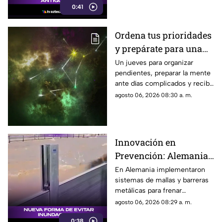
0:41
aeronave moderna.
Ordena tus prioridades
y prepárate para una
sorpresa muy positiva
Un jueves para organizar
pendientes, preparar la mente
ante días complicados y recibir
una buena noticia que
agosto 06, 2026 08:30 a. m.
cambiará tu ánimo.
Innovación en
Prevención: Alemania
Implementa Barreras
En Alemania implementaron
sistemas de mallas y barreras
Metálicas contra
metálicas para frenar
Inundaciones
inundaciones, lodo y
agosto 06, 2026 08:29 a. m.
escombros.
0:38