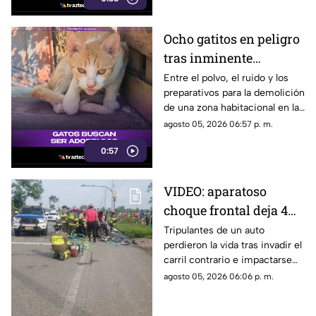
Ocho gatitos en peligro
tras inminente
demolición en la
Entre el polvo, el ruido y los
preparativos para la demolición
colonia San Agustín de
de una zona habitacional en la
Acapulco
colonia San Agustín, una
agosto 05, 2026 06:57 p. m.
colonia de felinos enfrenta una
0:57
crítica situación de
supervivencia.
VIDEO: aparatoso
choque frontal deja 4
muertos de una familia
Tripulantes de un auto
perdieron la vida tras invadir el
carril contrario e impactarse
contra un camión de ganado.
agosto 05, 2026 06:06 p. m.