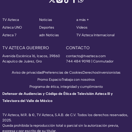
TV Azteca
Noticias
a más +
Azteca UNO
Deportes
Videos
Azteca 7
adn Noticias
TV Azteca Internacional
TV AZTECA GUERRERO
CONTACTO
Avenida Escénica 16, Icacos, 39860
contacto@tvazteca.com
Acapulco de Juárez, Gro
744 484 9098 | Conmutador
Aviso de privacidad
Preferencias de Cookies
Derechos
Inversionistas
Promo Espacio
Trabaja con nosotros
Programa de ética, integridad y cumplimiento
Defensor de Audiencias y Código de Ética de Televisión Azteca III y
Televisora del Valle de México
TV Azteca, M.R. & ©, TV Azteca, S.A.B. de C.V. Todos los derechos reservados,
2025.
Queda prohibida la reproducción total o parcial sin la autorización previa,
expresa y por escrito de su titular.