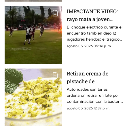
IMPACTANTE VIDEO:
rayo mata a joven
futbolista en pleno
El choque eléctrico durante el
encuentro también dejó 12
partido
jugadores heridos; el trágico
momento quedó grabado.
agosto 05, 2026 05:06 p. m.
Retiran crema de
pistache de
supermercados por
Autoridades sanitarias
ordenaron retirar un lote por
salmonela
contaminación con la bacteria;
revisa los códigos del producto
agosto 05, 2026 12:37 p. m.
afectado.