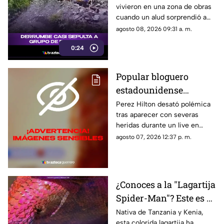
vivieron en una zona de obras
aparatoso derrumbe de
cuando un alud sorprendió a
tierra
los presentes, quienes
agosto 08, 2026 09:31 a. m.
esquivaron por muy poco
0:24
quedar atrapados bajo los
escombros.
Popular bloguero
estadounidense
aparece con severas
Perez Hilton desató polémica
tras aparecer con severas
heridas en un LIVE;
heridas durante un live en
¿buscaba interacción?
TikTok. El video abrió un
agosto 07, 2026 12:37 p. m.
intenso debate.
¿Conoces a la "Lagartija
Spider-Man"? Este es el
reptil con los colores
Nativa de Tanzania y Kenia,
esta colorida lagartija ha