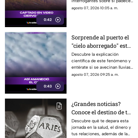
interrogantes sobre si padece
una malformación congénita.
agosto 07, 2026 10:05 a. m.
0:42
Sorprende al puerto el
"cielo aborregado" este
viernes: ¿Qué nos
Descubre la explicación
científica de este fenómeno y
espera en el clima?
entérate si se avecinan lluvias
o buen tiempo.
agosto 07, 2026 09:25 a. m.
0:43
¿Grandes noticias?
Conoce el destino de tu
signo para este viernes
Descubre qué te depara esta
jornada en la salud, el dinero y
tus relaciones, además de la