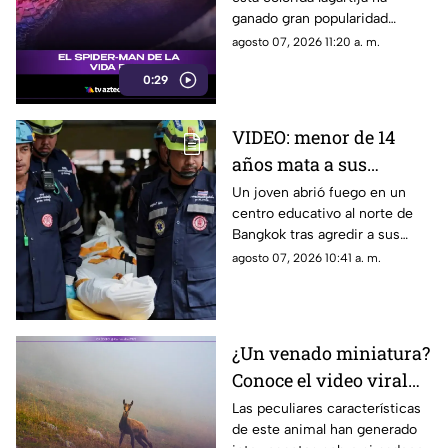
del superhéroe
ganado gran popularidad
debido a su increíble parecido
agosto 07, 2026 11:20 a. m.
con el icónico superhéroe.
0:29
VIDEO: menor de 14
años mata a sus
abuelos y 5 profesores
Un joven abrió fuego en un
centro educativo al norte de
en tiroteo
Bangkok tras agredir a sus
familiares; el incidente dejó
agosto 07, 2026 10:41 a. m.
más de 30 personas
lesionadas.
¿Un venado miniatura?
Conoce el video viral
que causa asombro en
Las peculiares características
de este animal han generado
redes sociales