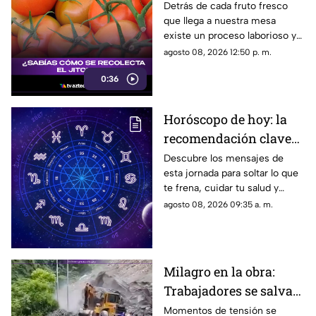
los jornaleros y el
Detrás de cada fruto fresco
que llega a nuestra mesa
cuidado en el campo
existe un proceso laborioso y
tradicional conocido como la
agosto 08, 2026 12:50 p. m.
pisca. Conoce los detalles de
0:36
esta técnica de recolección
manual.
Horóscopo de hoy: la
recomendación clave
para tu signo este
Descubre los mensajes de
esta jornada para soltar lo que
sábado
te frena, cuidar tu salud y
renovar tu energía en la playa o
agosto 08, 2026 09:35 a. m.
la montaña.
Milagro en la obra:
Trabajadores se salvan
de milagro tras
Momentos de tensión se