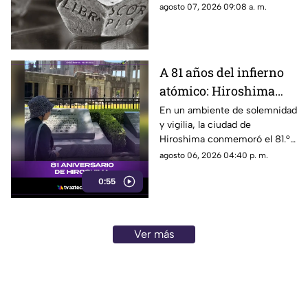
palabra clave para guiar tus
agosto 07, 2026 09:08 a. m.
decisiones hoy.
A 81 años del infierno
atómico: Hiroshima
exige a las potencias el
En un ambiente de solemnidad
y vigilia, la ciudad de
fin de la era nuclear
Hiroshima conmemoró el 81.°
aniversario del devastador
agosto 06, 2026 04:40 p. m.
bombardeo atómico
0:55
perpetrado por Estados Unidos
en 1945.
Ver más