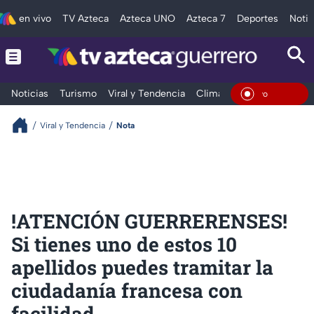
en vivo
TV Azteca
Azteca UNO
Azteca 7
Deportes
Notic
Noticias
Turismo
Viral y Tendencia
Clima
Deportes
Espec
En Vivo
Viral y Tendencia
Nota
!ATENCIÓN GUERRERENSES!
Si tienes uno de estos 10
apellidos puedes tramitar la
ciudadanía francesa con
facilidad