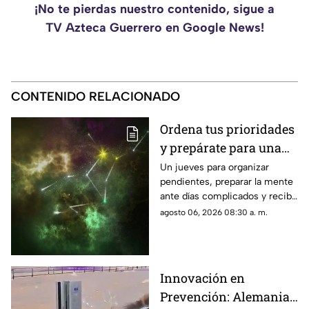
¡No te pierdas nuestro contenido, sigue a
TV Azteca Guerrero en Google News!
CONTENIDO RELACIONADO
Ordena tus prioridades
y prepárate para una
sorpresa muy positiva
Un jueves para organizar
pendientes, preparar la mente
ante días complicados y recibir
una buena noticia que
agosto 06, 2026 08:30 a. m.
cambiará tu ánimo.
Innovación en
Prevención: Alemania