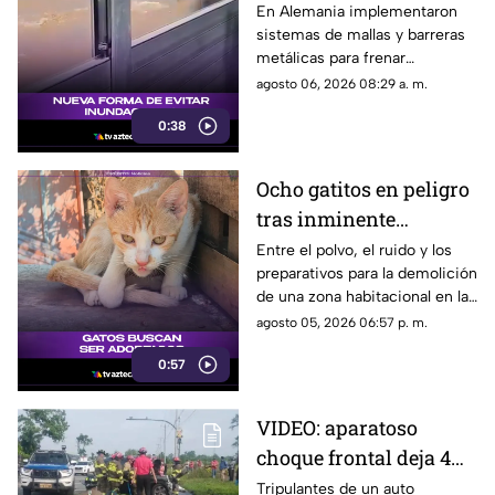
Implementa Barreras
En Alemania implementaron
sistemas de mallas y barreras
Metálicas contra
metálicas para frenar
Inundaciones
inundaciones, lodo y
agosto 06, 2026 08:29 a. m.
escombros.
0:38
Ocho gatitos en peligro
tras inminente
demolición en la
Entre el polvo, el ruido y los
preparativos para la demolición
colonia San Agustín de
de una zona habitacional en la
Acapulco
colonia San Agustín, una
agosto 05, 2026 06:57 p. m.
colonia de felinos enfrenta una
0:57
crítica situación de
supervivencia.
VIDEO: aparatoso
choque frontal deja 4
muertos de una familia
Tripulantes de un auto