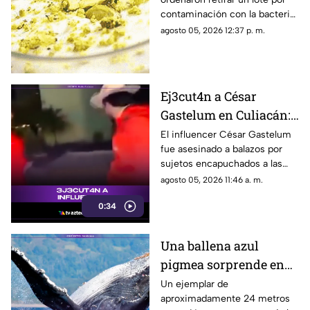
salmonela
contaminación con la bacteria;
revisa los códigos del producto
agosto 05, 2026 12:37 p. m.
afectado.
Ej3cut4n a César
Gastelum en Culiacán:
El influencer había
El influencer César Gastelum
fue asesinado a balazos por
manifestado tener
sujetos encapuchados a las
miedo
afueras de un restaurante en
agosto 05, 2026 11:46 a. m.
Culiacán, Sinaloa, tras haber
0:34
advertido previamente que lo
venían siguiendo.
Una ballena azul
pigmea sorprende en
las costas de Australia
Un ejemplar de
aproximadamente 24 metros