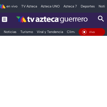
en vivo
TV Azteca
Azteca UNO
Azteca 7
Deportes
Notic
Noticias
Turismo
Viral y Tendencia
Clima
Deportes
Espec
En Vivo