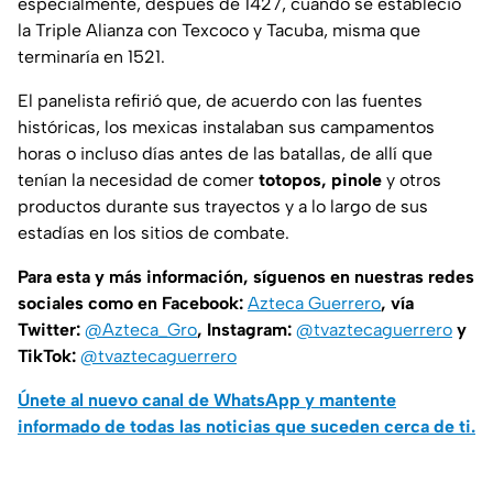
especialmente, después de 1427, cuando se estableció
la Triple Alianza con Texcoco y Tacuba, misma que
terminaría en 1521.
El panelista refirió que, de acuerdo con las fuentes
históricas, los mexicas instalaban sus campamentos
horas o incluso días antes de las batallas, de allí que
tenían la necesidad de comer
totopos, pinole
y otros
productos durante sus trayectos y a lo largo de sus
estadías en los sitios de combate.
Para esta y más información, síguenos en nuestras redes
sociales como en Facebook:
Azteca Guerrero
, vía
Twitter:
@Azteca_Gro
, Instagram:
@tvaztecaguerrero
y
TikTok:
@tvaztecaguerrero
Únete al nuevo canal de WhatsApp y mantente
informado de todas las noticias que suceden cerca de ti.