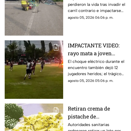
perdieron la vida tras invadir el
carril contrario e impactarse
contra un camión de ganado.
agosto 05, 2026 06:06 p. m.
IMPACTANTE VIDEO:
rayo mata a joven
futbolista en pleno
El choque eléctrico durante el
encuentro también dejó 12
partido
jugadores heridos; el trágico
momento quedó grabado.
agosto 05, 2026 05:06 p. m.
Retiran crema de
pistache de
supermercados por
Autoridades sanitarias
ordenaron retirar un lote por