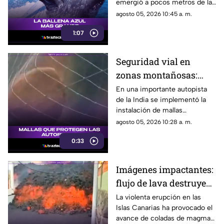
emergió a pocos metros de la
superficie cerca del muelle
agosto 05, 2026 10:45 a. m.
Busselton, dejando
1:07
maravillados a turistas,
científicos y habitantes locales.
Seguridad vial en
zonas montañosas:
instalan mallas
En una importante autopista
de la India se implementó la
ciclónicas para frenar
instalación de mallas
caída de rocas
ciclónicas en los laterales
agosto 05, 2026 10:28 a. m.
montañosos para retener
0:33
escombros y rocas,
protegiendo a los
automovilistas de posibles
Imágenes impactantes:
deslaves.
flujo de lava destruye
viviendas en su
La violenta erupción en las
Islas Canarias ha provocado el
camino hacia la costa
avance de coladas de magma