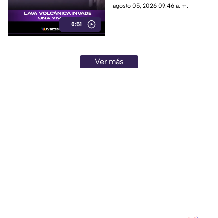
que destruyen viviendas a su
agosto 05, 2026 09:46 a. m.
paso.
0:51
Ver más