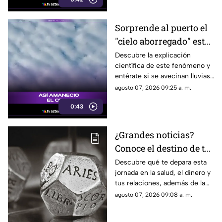
Sorprende al puerto el
"cielo aborregado" este
viernes: ¿Qué nos
Descubre la explicación
científica de este fenómeno y
espera en el clima?
entérate si se avecinan lluvias
o buen tiempo.
agosto 07, 2026 09:25 a. m.
0:43
¿Grandes noticias?
Conoce el destino de tu
signo para este viernes
Descubre qué te depara esta
jornada en la salud, el dinero y
tus relaciones, además de la
palabra clave para guiar tus
agosto 07, 2026 09:08 a. m.
decisiones hoy.