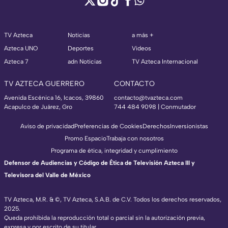
TV Azteca
Noticias
a más +
Azteca UNO
Deportes
Videos
Azteca 7
adn Noticias
TV Azteca Internacional
TV AZTECA GUERRERO
CONTACTO
Avenida Escénica 16, Icacos, 39860
contacto@tvazteca.com
Acapulco de Juárez, Gro
744 484 9098 | Conmutador
Aviso de privacidad
Preferencias de Cookies
Derechos
Inversionistas
Promo Espacio
Trabaja con nosotros
Programa de ética, integridad y cumplimiento
Defensor de Audiencias y Código de Ética de Televisión Azteca III y
Televisora del Valle de México
TV Azteca, M.R. & ©, TV Azteca, S.A.B. de C.V. Todos los derechos reservados,
2025.
Queda prohibida la reproducción total o parcial sin la autorización previa,
expresa y por escrito de su titular.