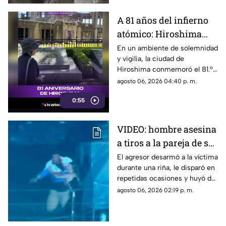
A 81 años del infierno
atómico: Hiroshima
exige a las potencias el
En un ambiente de solemnidad
y vigilia, la ciudad de
fin de la era nuclear
Hiroshima conmemoró el 81.°
aniversario del devastador
agosto 06, 2026 04:40 p. m.
bombardeo atómico
0:55
perpetrado por Estados Unidos
en 1945.
VIDEO: hombre asesina
a tiros a la pareja de su
ex tras pelea en rodeo
El agresor desarmó a la víctima
durante una riña, le disparó en
repetidas ocasiones y huyó de
la escena.
agosto 06, 2026 02:19 p. m.