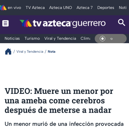
en vivo
TV Azteca
Azteca UNO
Azteca 7
Deportes
Notic
Noticias
Turismo
Viral y Tendencia
Clima
Deportes
Espec
En Vi
Viral y Tendencia
Nota
VIDEO: Muere un menor por
una ameba come cerebros
después de meterse a nadar
Un menor murió de una infección provocada