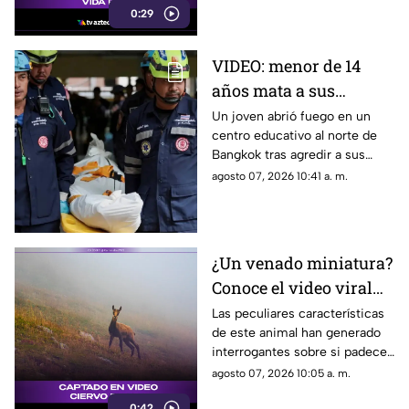
0:29
VIDEO: menor de 14
años mata a sus
abuelos y 5 profesores
Un joven abrió fuego en un
centro educativo al norte de
en tiroteo
Bangkok tras agredir a sus
familiares; el incidente dejó
agosto 07, 2026 10:41 a. m.
más de 30 personas
lesionadas.
¿Un venado miniatura?
Conoce el video viral
que causa asombro en
Las peculiares características
de este animal han generado
redes sociales
interrogantes sobre si padece
una malformación congénita.
agosto 07, 2026 10:05 a. m.
0:42