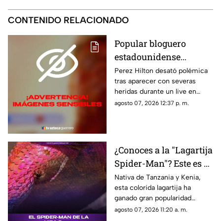
CONTENIDO RELACIONADO
Popular bloguero
estadounidense
aparece con severas
Perez Hilton desató polémica
tras aparecer con severas
heridas en un LIVE;
heridas durante un live en
¿buscaba interacción?
TikTok. El video abrió un
agosto 07, 2026 12:37 p. m.
intenso debate.
¿Conoces a la "Lagartija
Spider-Man"? Este es el
reptil con los colores
Nativa de Tanzania y Kenia,
esta colorida lagartija ha
del superhéroe
ganado gran popularidad
debido a su increíble parecido
agosto 07, 2026 11:20 a. m.
con el icónico superhéroe.