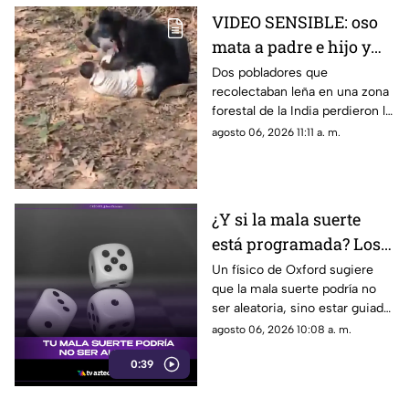
VIDEO SENSIBLE: oso
mata a padre e hijo y
deja a una persona
Dos pobladores que
recolectaban leña en una zona
herida
forestal de la India perdieron la
vida; un oficial fue reportado
agosto 06, 2026 11:11 a. m.
con lesiones graves.
¿Y si la mala suerte
está programada? Los
patrones ocultos detrás
Un físico de Oxford sugiere
que la mala suerte podría no
del azar
ser aleatoria, sino estar guiada
por leyes ocultas y fuerzas
agosto 06, 2026 10:08 a. m.
invisibles del universo.
0:39