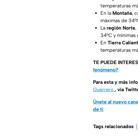
temperaturas má
En la
Montaña
, 
máximas de 34°C
La
región Norte
,
34°C y mínimas 
En
Tierra Calien
temperaturas má
TE PUEDE INTERE
fenómeno?
Para esta y más inf
Guerrero
, vía Twitt
Únete al nuevo can
de ti
Tags relacionados