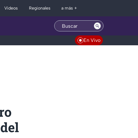
Regionales
Videos
a más +
En Vivo
ro
 del