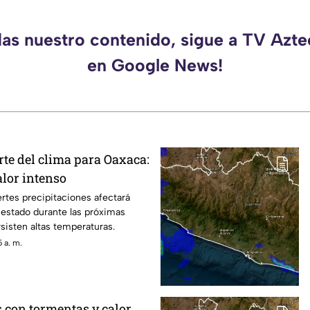
das nuestro contenido, sigue a TV Azt
en Google News!
rte del clima para Oaxaca:
alor intenso
ertes precipitaciones afectará
 estado durante las próximas
sisten altas temperaturas.
 a. m.
s con tormentas y calor