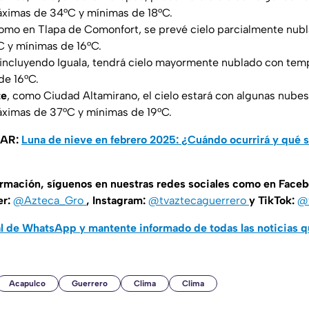
ximas de 34°C y mínimas de 18°C.
como en Tlapa de Comonfort, se prevé cielo parcialmente nub
 y mínimas de 16°C.
 incluyendo Iguala, tendrá cielo mayormente nublado con te
de 16°C.
te
, como Ciudad Altamirano, el cielo estará con algunas nubes
ximas de 37°C y mínimas de 19°C.
SAR:
Luna de nieve en febrero 2025: ¿Cuándo ocurrirá y qué s
ormación, síguenos en nuestras redes sociales como en Face
er:
@Azteca_Gro
, Instagram:
@tvaztecaguerrero
y TikTok:
@t
al de WhatsApp y mantente informado de todas las noticias 
Acapulco
Guerrero
Clima
Clima