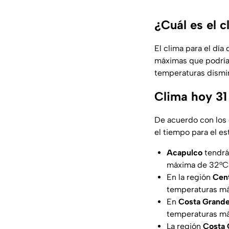
¿Cuál es el 
El clima para el dí
máximas que podrían 
temperaturas dismin
Clima hoy 31
De acuerdo con los 
el tiempo para el es
Acapulco
tendrá
máxima de 32°C 
En la región
Cen
temperaturas má
En
Costa Grand
temperaturas má
La región
Costa 