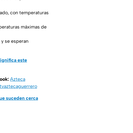
lado, con temperaturas
mperaturas máximas de
 y se esperan
ignifica este
book:
Azteca
vaztecaguerrero
que suceden cerca