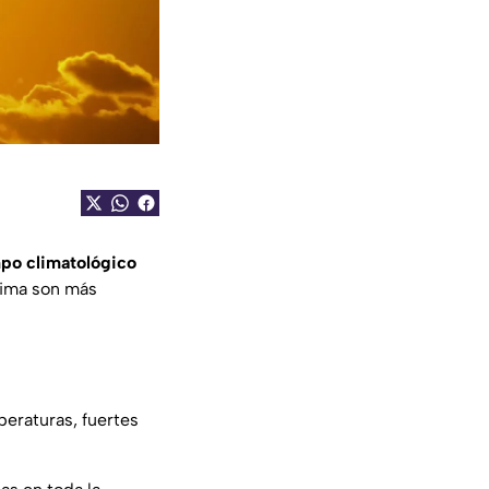
mpo climatológico
clima son más
peraturas, fuertes