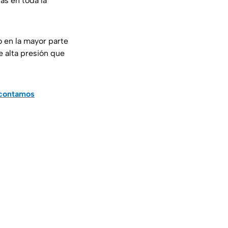
as en toda la
o en la mayor parte
 alta presión que
 contamos