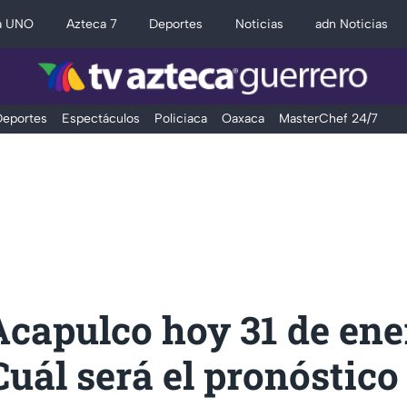
a UNO
Azteca 7
Deportes
Noticias
adn Noticias
eportes
Espectáculos
Policiaca
Oaxaca
MasterChef 24/7
Acapulco hoy 31 de ene
Cuál será el pronóstico