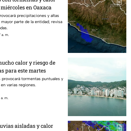
e miércoles en Oaxaca
rovocará precipitaciones y altas
 mayor parte de la entidad; revisa
adas.
 a. m.
mucho calor y riesgo de
as para este martes
4 provocará tormentas puntuales y
 en varias regiones.
 a. m.
uvias aisladas y calor