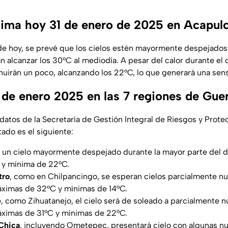
clima hoy 31 de enero de 2025 en Acapul
a de hoy, se prevé que los cielos estén mayormente despejado
alcanzar los 30°C al mediodía. A pesar del calor durante el d
uirán un poco, alcanzando los 22°C, lo que generará una sens
 de enero 2025 en las 7 regiones de Gue
datos de la Secretaría de Gestión Integral de Riesgos y Protec
tado es el siguiente:
 un cielo mayormente despejado durante la mayor parte del d
y mínima de 22°C.
tro
, como en Chilpancingo, se esperan cielos parcialmente n
ximas de 32°C y mínimas de 14°C.
e
, como Zihuatanejo, el cielo será de soleado a parcialmente 
ximas de 31°C y mínimas de 22°C.
Chica
, incluyendo Ometepec, presentará cielo con algunas nu