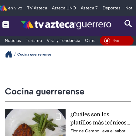
en vivo
TV Azteca
Azteca UNO
Azteca 7
Deportes
Notic
Noticias
Turismo
Viral y Tendencia
Clima
Deportes
Espec
En Vivo
Cocina guerrerense
Cocina guerrerense
¿Cuáles son los
platillos más icónicos
que Flor de Campo ha
Flor de Campo lleva el sabor