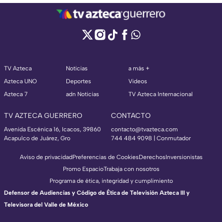
TV Azteca
Noticias
a más +
Azteca UNO
Deportes
Videos
Azteca 7
adn Noticias
TV Azteca Internacional
TV AZTECA GUERRERO
CONTACTO
Avenida Escénica 16, Icacos, 39860
contacto@tvazteca.com
Acapulco de Juárez, Gro
744 484 9098 | Conmutador
Aviso de privacidad
Preferencias de Cookies
Derechos
Inversionistas
Promo Espacio
Trabaja con nosotros
Programa de ética, integridad y cumplimiento
Defensor de Audiencias y Código de Ética de Televisión Azteca III y
Televisora del Valle de México