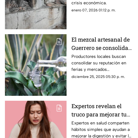
crisis económica.
productores de pan
enero 07, 2026 01:12 p. m.
enfrentan crisis
El mezcal artesanal de
Guerrero se consolida
entre los mejores del
Productores locales buscan
consolidar su reputación en
país
ferias y mercados
internacionales.
diciembre 25, 2025 05:30 p. m.
Expertos revelan el
truco para mejorar tu
digestión durante las
Expertos en salud comparten
hábitos simples que ayudan a
fiestas de fin de año
mejorar la digestión y evitar la