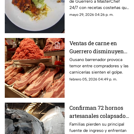
de Guerrero a MasterChef
hecho en MasterChef
24/7 con recetas costeñas que
24/7?
han sorprendido a los jueces.
mayo 29, 2026 04:26 p. m.
Ventas de carne en
Guerrero disminuyen
ante casos de gusano
Gusano barrenador provoca
temor entre compradores y las
barrenador
carnicerías sienten el golpe.
febrero 05, 2026 04:49 p. m.
Confirman 72 hornos
artesanales colapsados
en San Marcos por el
Familias pierden su principal
fuente de ingreso y enfrentan
sismo del 2 de enero;