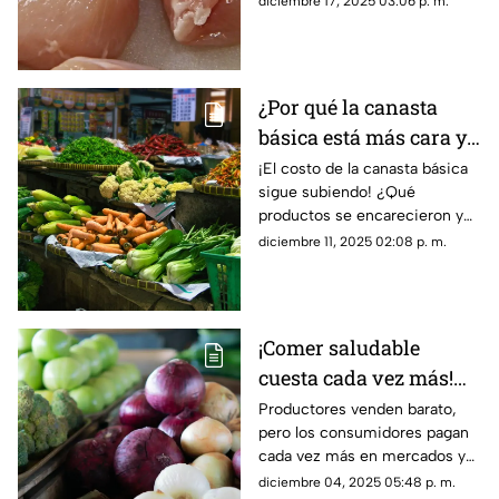
diciembre 17, 2025 03:06 p. m.
¿Por qué la canasta
básica está más cara y
cómo afecta a
¡El costo de la canasta básica
sigue subiendo! ¿Qué
Guerrero?
productos se encarecieron y
cómo afecta esto a las familias
diciembre 11, 2025 02:08 p. m.
guerrerenses?
¡Comer saludable
cuesta cada vez más!
Precios de verduras se
Productores venden barato,
pero los consumidores pagan
disparan en Guerrero
cada vez más en mercados y
supermercados. ¿Qué está
diciembre 04, 2025 05:48 p. m.