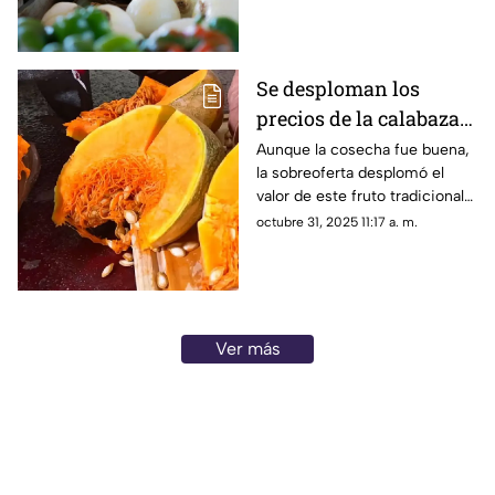
pasando?
Se desploman los
precios de la calabaza
en Acapulco afectando
Aunque la cosecha fue buena,
la sobreoferta desplomó el
a productores locales
valor de este fruto tradicional
en plena víspera de Día de
octubre 31, 2025 11:17 a. m.
Muertos.
Ver más