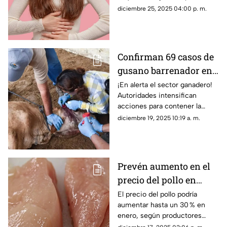
hinchazón durante las cenas y
diciembre 25, 2025 04:00 p. m.
celebraciones navideñas.
Confirman 69 casos de
gusano barrenador en
15 municipios de
¡En alerta el sector ganadero!
Autoridades intensifican
Guerrero
acciones para contener la
plaga.
diciembre 19, 2025 10:19 a. m.
Prevén aumento en el
precio del pollo en
Guerrero para enero
El precio del pollo podría
aumentar hasta un 30 % en
2026
enero, según productores
locales.