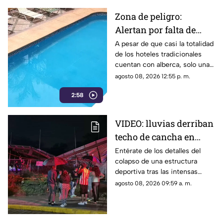
Zona de peligro:
Alertan por falta de
medidas de seguridad
A pesar de que casi la totalidad
de los hoteles tradicionales
en albercas de hoteles
cuentan con alberca, solo una
tradicionales
mínima parte dispone de
agosto 08, 2026 12:55 p. m.
salvavidas capacitados.
2:58
VIDEO: lluvias derriban
techo de cancha en
Chilpancingo; hubo
Entérate de los detalles del
colapso de una estructura
lesionados
deportiva tras las intensas
precipitaciones y el reporte de
agosto 08, 2026 09:59 a. m.
atención a los afectados.