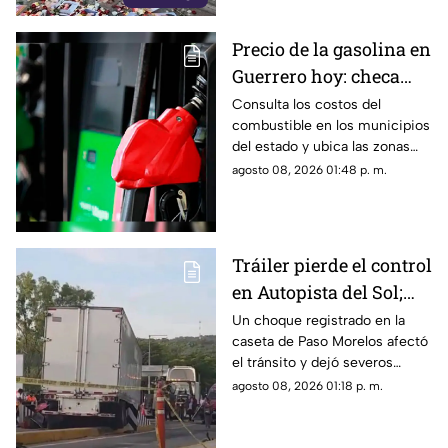
Chilpancingo, limitando sus
labores de búsqueda y
Precio de la gasolina en
difusión.
Guerrero hoy: checa
cuánto cuestan los
Consulta los costos del
combustible en los municipios
litros
del estado y ubica las zonas
con las tarifas más accesibles
agosto 08, 2026 01:48 p. m.
este sábado.
Tráiler pierde el control
en Autopista del Sol;
fallece una persona
Un choque registrado en la
caseta de Paso Morelos afectó
el tránsito y dejó severos
daños; este fue el saldo.
agosto 08, 2026 01:18 p. m.