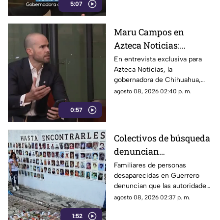
expresión
5:07
expresión y el periodismo
crítico en el país.
Maru Campos en
Azteca Noticias:
Advierte que nuevos
En entrevista exclusiva para
Azteca Noticias, la
lineamientos del
gobernadora de Chihuahua,
Gobierno Federal
Maru Campos, alzó la voz
agosto 08, 2026 02:40 p. m.
amenazan la libertad
contra los nuevos lineamientos
de expresión y buscan
0:57
federales, asegurando que
abren la puerta a la censura y
imponer censura
vulneran la libertad de
Colectivos de búsqueda
expresión.
denuncian
restricciones para
Familiares de personas
desaparecidas en Guerrero
ingresar a la sierra de
denuncian que las autoridades
Chilpancingo
les negaron el
agosto 08, 2026 02:37 p. m.
acompañamiento para ingresar
1:52
a comunidades de la sierra de