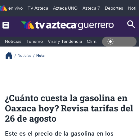
en vivo
TV Azteca
Azteca UNO
Azteca 7
Deportes
Notic
Noticias
Turismo
Viral y Tendencia
Clima
Deportes
Espec
En Viv
Noticias
Nota
¿Cuánto cuesta la gasolina en
Oaxaca hoy? Revisa tarifas del
26 de agosto
Este es el precio de la gasolina en los