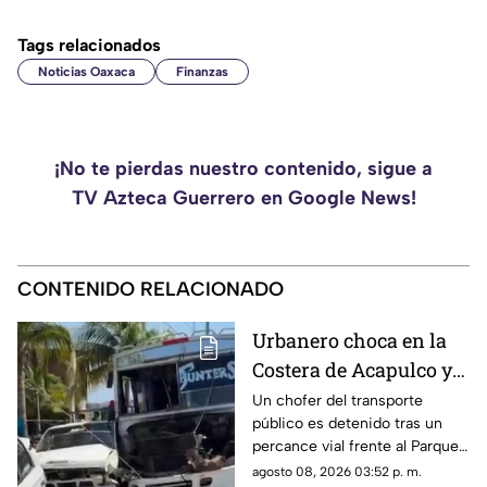
Tags relacionados
Noticias Oaxaca
Finanzas
¡No te pierdas nuestro contenido, sigue a
TV Azteca Guerrero en Google News!
CONTENIDO RELACIONADO
Urbanero choca en la
Costera de Acapulco y
ocasiona severos
Un chofer del transporte
público es detenido tras un
daños
percance vial frente al Parque
de la Reina.
agosto 08, 2026 03:52 p. m.