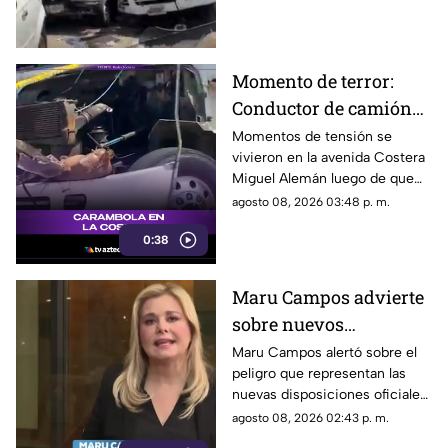
Momento de terror:
Conductor de camión
urbano pierde el
Momentos de tensión se
vivieron en la avenida Costera
control y choca contra
Miguel Alemán luego de que
autos en plena Costera
un camión urbano se estrellara
agosto 08, 2026 03:48 p. m.
Miguel Alemán
contra varios vehículos
0:38
estacionados cerca del Parque
de la Reina.
Maru Campos advierte
sobre nuevos
lineamientos: Alerta
Maru Campos alertó sobre el
peligro que representan las
que buscan sancionar a
nuevas disposiciones oficiales,
medios críticos y
las cuales podrían utilizarse
agosto 08, 2026 02:43 p. m.
limitar la libertad de
para castigar la libertad de