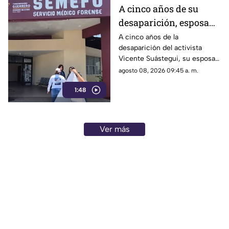
A cinco años de su
desaparición, esposa
de Vicente Suástegui
A cinco años de la
desaparición del activista
acude al Semefo en
Vicente Suástegui, su esposa
Chilpancingo
acudió al Semefo de
agosto 08, 2026 09:45 a. m.
Chilpancingo para revisar
1:48
archivos forenses.
Ver más