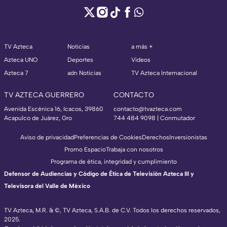
TV Azteca
Noticias
a más +
Azteca UNO
Deportes
Videos
Azteca 7
adn Noticias
TV Azteca Internacional
TV AZTECA GUERRERO
CONTACTO
Avenida Escénica 16, Icacos, 39860
contacto@tvazteca.com
Acapulco de Juárez, Gro
744 484 9098 | Conmutador
Aviso de privacidad
Preferencias de Cookies
Derechos
Inversionistas
Promo Espacio
Trabaja con nosotros
Programa de ética, integridad y cumplimiento
Defensor de Audiencias y Código de Ética de Televisión Azteca III y
Televisora del Valle de México
TV Azteca, M.R. & ©, TV Azteca, S.A.B. de C.V. Todos los derechos reservados,
2025.