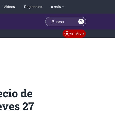
Regionales
Videos
a más +
En Vivo
ecio de
eves 27