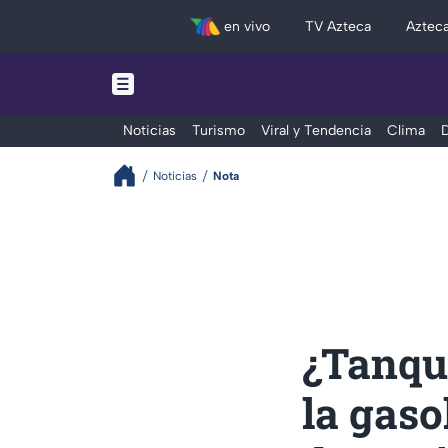
en vivo
TV Azteca
Aztec
Noticias
Turismo
Viral y Tendencia
Clima
D
Noticias
Nota
¿Tanque
la gaso