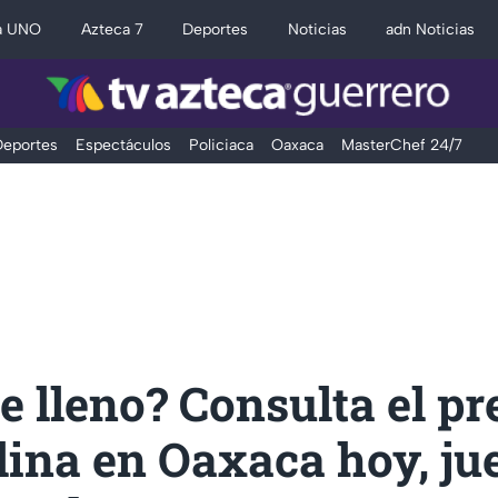
a UNO
Azteca 7
Deportes
Noticias
adn Noticias
eportes
Espectáculos
Policiaca
Oaxaca
MasterChef 24/7
 lleno? Consulta el pr
lina en Oaxaca hoy, ju