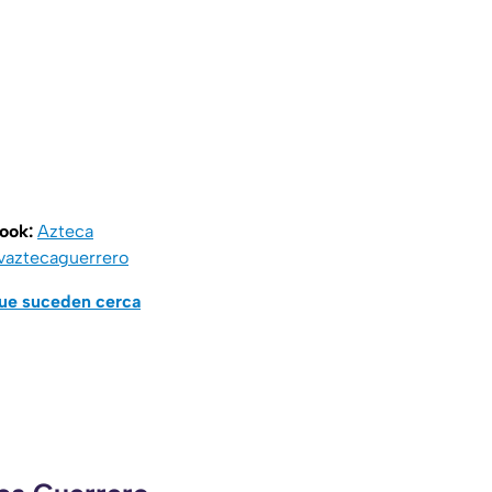
book:
Azteca
vaztecaguerrero
que suceden cerca