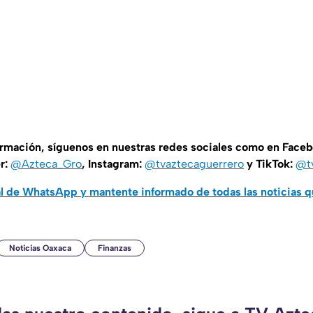
ormación, síguenos en nuestras redes sociales como en Face
er:
@Azteca_Gro
, Instagram:
@tvaztecaguerrero
y TikTok:
@t
al de WhatsApp y mantente informado de todas las noticias 
Noticias Oaxaca
Finanzas