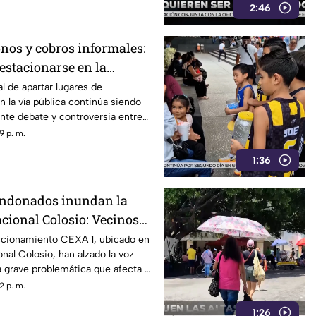
2:46
onos y cobros informales:
 estacionarse en la
apulco
l de apartar lugares de
 la vía pública continúa siendo
nte debate y controversia entre
merciantes y turistas que
9 p. m.
cónica avenida Costera Miguel
1:36
andonados inundan la
cional Colosio: Vecinos
o de infección e
accionamiento CEXA 1, ubicado en
onal Colosio, han alzado la voz
 grave problemática que afecta a
presencia de decenas de
2 p. m.
nados en la vía pública.
1:26