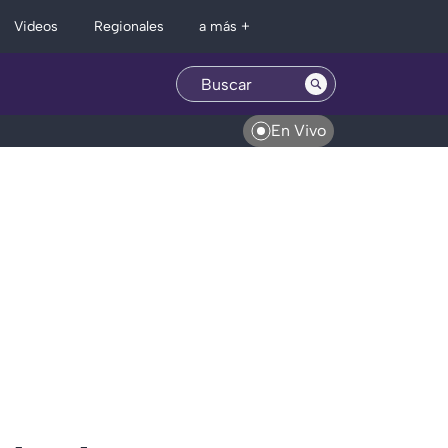
Regionales
Videos
a más +
En Vivo