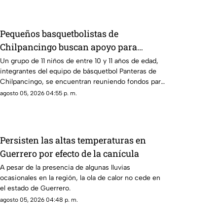
Pequeños basquetbolistas de
Chilpancingo buscan apoyo para
competir en torneo nacional en
Un grupo de 11 niños de entre 10 y 11 años de edad,
integrantes del equipo de básquetbol Panteras de
Veracruz
Chilpancingo, se encuentran reuniendo fondos para
poder participar en un torneo de minibásquetbol
agosto 05, 2026 04:55 p. m.
que se llevará a cabo en Orizaba, Veracruz, del 19 al
23 de agosto.
Persisten las altas temperaturas en
Guerrero por efecto de la canícula
A pesar de la presencia de algunas lluvias
ocasionales en la región, la ola de calor no cede en
el estado de Guerrero.
agosto 05, 2026 04:48 p. m.