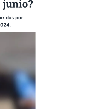
 junio?
urridas por
2024.