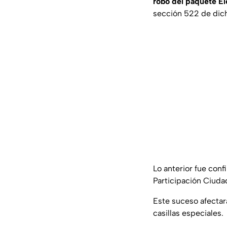
robó del paquete El
sección 522 de dic
Lo anterior fue conf
Participación Ciud
Este suceso afectar
casillas especiales.