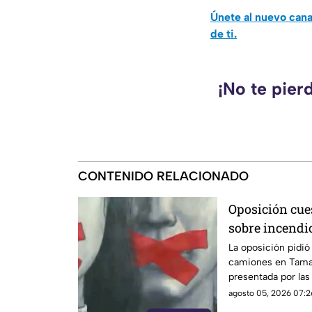
Únete al nuevo can
de ti.
¡No te pier
CONTENIDO RELACIONADO
Oposición cues
sobre incendi
Tamaulipas
La oposición pidió
camiones en Tamau
presentada por las
agosto 05, 2026 07:2