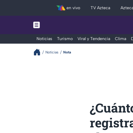
en vivo
TV Azteca
Aztec
Noticias
Turismo
Viral y Tendencia
Clima
D
Noticias
Nota
¿Cuánto
registr