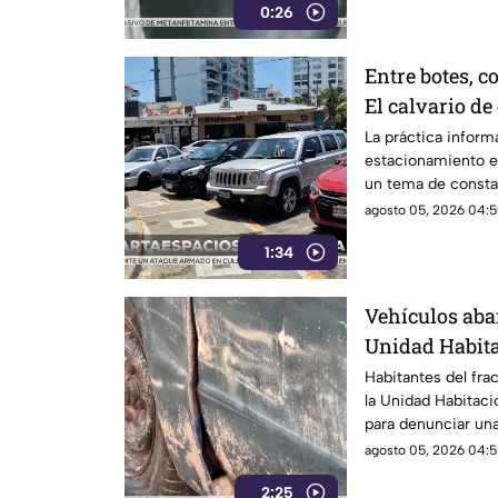
0:26
Entre botes, c
El calvario de
Costera de Ac
La práctica informa
estacionamiento en
un tema de consta
automovilistas, co
agosto 05, 2026 04:5
transitan por la i
1:34
Alemán.
Vehículos ab
Unidad Habita
denuncian foc
Habitantes del fr
la Unidad Habitaci
inseguridad
para denunciar una
su comunidad: la 
agosto 05, 2026 04:5
automóviles abando
2:25