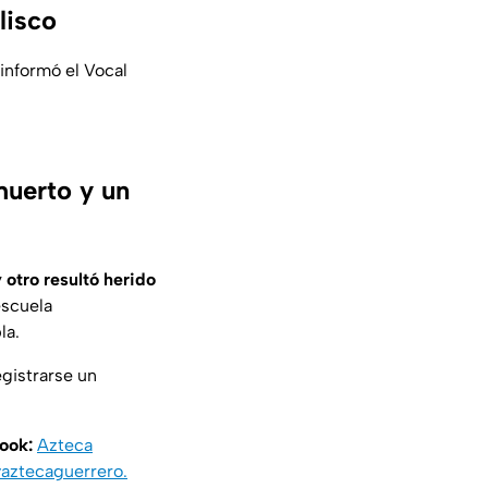
lisco
 informó el Vocal
muerto y un
otro resultó herido
escuela
la.
egistrarse un
book:
Azteca
aztecaguerrero
.