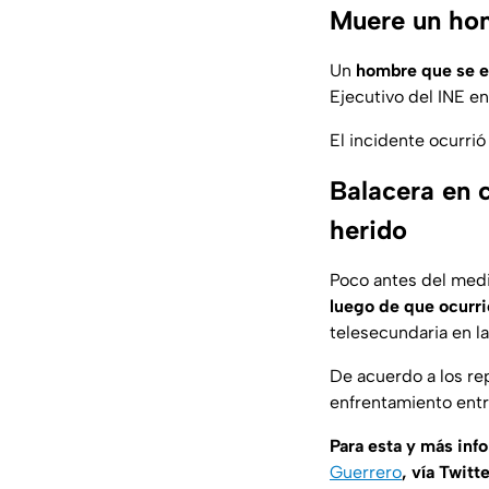
Muere un homb
Un
hombre que se enc
Ejecutivo del INE en
El incidente ocurrió
Balacera en 
herido
Poco antes del med
luego de que ocurrie
telesecundaria en l
De acuerdo a los rep
enfrentamiento entr
Para esta y más inf
Guerrero
, vía Twitt