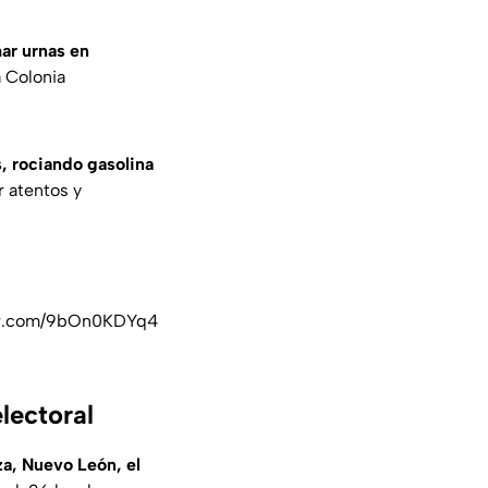
ar urnas en
a Colonia
, rociando gasolina
r atentos y
ter.com/9bOn0KDYq4
lectoral
a, Nuevo León, el