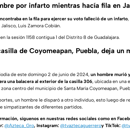
re por infarto mientras hacía fila en Ja
ontraba en la fila para ejercer su voto falleció de un infarto
,
 Jalisco, Luis Zamora Cobián.
 en la sesión 1158 contigua 1 del Distrito 8 de Guadalajara.
casilla de Coyomeapan, Puebla, deja un 
iodía de este domingo 2 de junio de 2024,
un hombre murió y 
ra una balacera al exterior de la casilla 306
, ubicada en una 
a zona centro del municipio de Santa María Coyomeapan, Pueb
ortes, un hombre le disparó a otro individuo, esto luego de r
e simpatizantes de diferentes partidos.
ormación, síguenos en nuestras redes sociales como en Face
er:
@Azteca_Gro
, Instagram:
@tvaztecaguerrero
y TikTok:
@tv