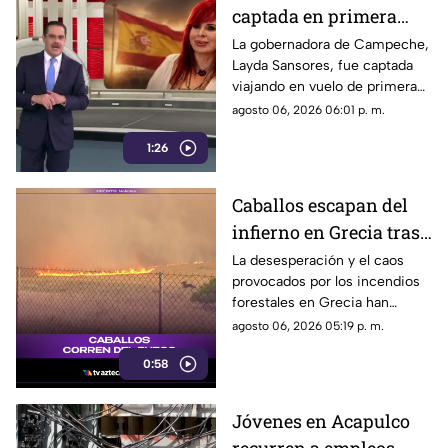
captada en primera
clase rumbo a España
La gobernadora de Campeche,
Layda Sansores, fue captada
junto a la directora del
viajando en vuelo de primera
DIF
clase con destino a España en
agosto 06, 2026 06:01 p. m.
compañía de su hermana, la
1:26
actual directora del DIF estatal.
Caballos escapan del
infierno en Grecia tras
cuatro días de
La desesperación y el caos
provocados por los incendios
incendios
forestales en Grecia han
descontrolados
dejado imágenes
agosto 06, 2026 05:19 p. m.
desgarradoras.
0:58
Jóvenes en Acapulco