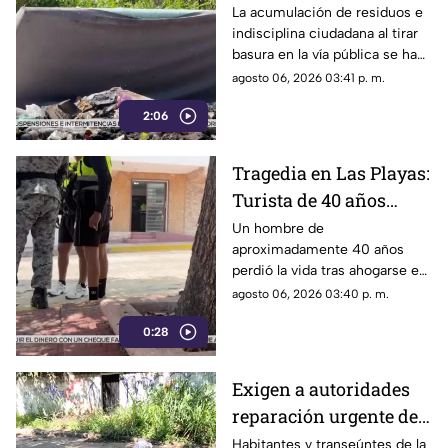
exigen conciencia y
La acumulación de residuos e
indisciplina ciudadana al tirar
sanciones más
basura en la vía pública se ha
estrictas
consolidado como un grave
agosto 06, 2026 03:41 p. m.
problema social y ambiental en
2:06
el puerto de Acapulco.
Tragedia en Las Playas:
Turista de 40 años
mu3r3 ahogado en la
Un hombre de
aproximadamente 40 años
alberca de un hotel en
perdió la vida tras ahogarse en
Acapulco
la alberca de un hotel del
agosto 06, 2026 03:40 p. m.
fraccionamiento Las Playas, en
0:28
Acapulco, mientras
vacacionaba con su familia.
Exigen a autoridades
reparación urgente de
alcantarilla en la
Habitantes y transeúntes de la