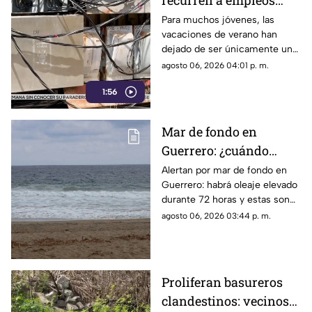
recurren a empleos
temporales ante el
Para muchos jóvenes, las
vacaciones de verano han
próximo ciclo escolar
dejado de ser únicamente un
periodo de descanso y
agosto 06, 2026 04:01 p. m.
esparcimiento.
1:56
Mar de fondo en
Guerrero: ¿cuándo
llegará y qué zonas de
Alertan por mar de fondo en
Guerrero: habrá oleaje elevado
Acapulco serán
durante 72 horas y estas son
afectadas?
las zonas de Acapulco con
agosto 06, 2026 03:44 p. m.
mayor riesgo.
Proliferan basureros
clandestinos: vecinos