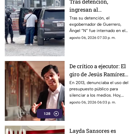
Tras detención,
ingresan al
exgobernador Ángel
Tras su detención, el
exgobernador de Guerrero,
"N" al penal del
Ángel “N” fue internado en el
Altiplano
penal del Altiplano; esto es lo
agosto 06, 2026 07:33 p. m.
que se sabe.
De crítico a ejecutor: El
giro de Jesús Ramírez
Cuevas sobre la
En 2013, denunciaba el uso del
presupuesto público para
censura y la publicidad
silenciar a los medios. Hoy,
oficial
Jesús Ramírez Cuevas es
agosto 06, 2026 06:03 p. m.
señalado como la pieza central
1:28
de la estrategia de censura del
gobierno. ¿Qué cambió?
Layda Sansores es