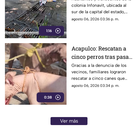
colonia Infonavit, ubicada al
colonia Infonavit de
sur de la capital del estado,
Chilpancingo
denunciaron la falta de
agosto 06, 2026 03:36 p. m.
mantenimiento en la
1:16
infraestructura del drenaje
pluvial sobre la calle
Circunvalación Poniente,
Acapulco: Rescatan a
señalando que representa un
cinco perros tras pasar
peligro constante ante el inicio
de la temporada de lluvias y el
seis días encerrados
Gracias a la denuncia de los
próximo regreso a clases.
vecinos, familiares lograron
por el fallecimiento de
rescatar a cinco canes que
su dueño
habían quedado atrapados al
agosto 06, 2026 03:34 p. m.
interior de una vivienda; los
0:38
animales serán trasladados a la
Ciudad de México para recibir
atención médica.
Ver más