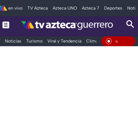
en vivo
TV Azteca
Azteca UNO
Azteca 7
Deportes
Notic
Noticias
Turismo
Viral y Tendencia
Clima
Deportes
Espec
En Viv