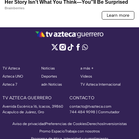
TV Azteca
Noticias
a más +
Azteca UNO
Deportes
Videos
Azteca 7
adn Noticias
TV Azteca Internacional
TV AZTECA GUERRERO
CONTACTO
Avenida Escénica 16, Icacos, 39860
contacto@tvazteca.com
Acapulco de Juárez, Gro
744 484 9098 | Conmutador
Aviso de privacidad
Preferencias de Cookies
Derechos
Inversionistas
Promo Espacio
Trabaja con nosotros
Programa de ética, integridad y cumplimiento