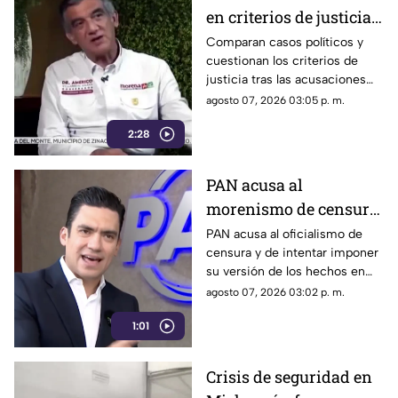
en criterios de justicia
por casos políticos en
Comparan casos políticos y
cuestionan los criterios de
Guerrero y Sinaloa
justicia tras las acusaciones
contra exfuncionarios de
agosto 07, 2026 03:05 p. m.
Guerrero y Sinaloa.
2:28
PAN acusa al
morenismo de censura
y de imponer narrativa
PAN acusa al oficialismo de
censura y de intentar imponer
en el debate público
su versión de los hechos en
medio del debate político
agosto 07, 2026 03:02 p. m.
nacional.
1:01
Crisis de seguridad en