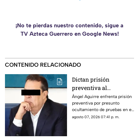
¡No te pierdas nuestro contenido, sigue a
TV Azteca Guerrero en Google News!
CONTENIDO RELACIONADO
Dictan prisión
preventiva al
exgobernador Ángel
Ángel Aguirre enfrenta prisión
preventiva por presunto
Aguirre por presunto
ocultamiento de pruebas en el
ocultamiento de
caso de los 43 normalistas de
agosto 07, 2026 07:41 p. m.
pruebas en el caso
Ayotzinapa 2014
Ayotzinapa