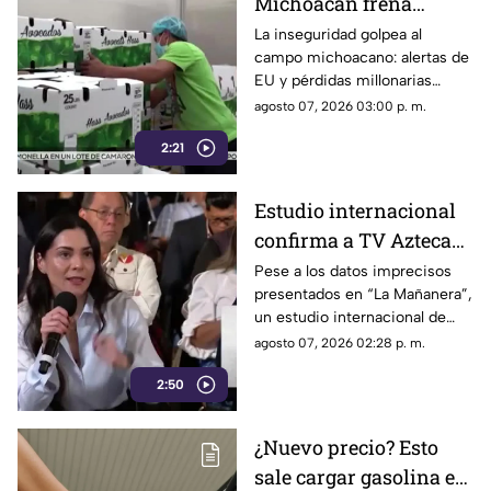
Michoacán frena
exportación de
La inseguridad golpea al
campo michoacano: alertas de
aguacate y deja
EU y pérdidas millonarias
pérdidas millonarias
afectan la exportación de
agosto 07, 2026 03:00 p. m.
aguacate mexicano.
2:21
Estudio internacional
confirma a TV Azteca
como el medio líder en
Pese a los datos imprecisos
presentados en “La Mañanera”,
credibilidad y alcance
un estudio internacional de
Reuters confirma que TV
agosto 07, 2026 02:28 p. m.
Azteca se mantiene como el
2:50
medio tradicional con mayor
alcance y credibilidad en todo
México.
¿Nuevo precio? Esto
sale cargar gasolina en