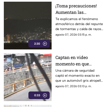
¡Toma precauciones!
Aumentan las
tormentas eléctricas y
Te explicamos el fenómeno
atmosférico detrás del repunte
lluvias intensas en
de tormentas y caída de rayos
Acapulco
en el puerto.
agosto 07, 2026 03:15 p. m.
2:30
Captan en video
momento en que
vehículo embiste a una
Una cámara de seguridad
captó el momento exacto en
familia en
que un automóvil gris atropelló
Chilpancingo
a una familia que caminaba
agosto 07, 2026 03:13 p. m.
cerca del punto Las Pinetas,
0:33
en Chilpancingo.