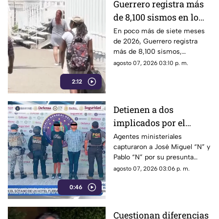
Guerrero registra más
de 8,100 sismos en lo
que va de 2026, el año
En poco más de siete meses
de 2026, Guerrero registra
con mayor sismicidad
más de 8,100 sismos,
de los últimos cinco
posicionándose como el año
agosto 07, 2026 03:10 p. m.
años
con mayor sismicidad en los
2:12
últimos cinco años y
encendiendo las alertas entre
la ciudadanía.
Detienen a dos
implicados por el
homicidio de Violeta en
Agentes ministeriales
capturaron a José Miguel “N” y
su estética en Acapulco
Pablo “N” por su presunta
responsabilidad en el
agosto 07, 2026 03:06 p. m.
homicidio calificado de
0:46
Violeta, ocurrido el pasado 4
de mayo en la colonia
Progreso de Acapulco.
Cuestionan diferencias