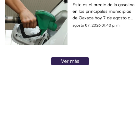
Oaxaca este viernes 7
Este es el precio de la gasolina
en los principales municipios
de agosto
de Oaxaca hoy 7 de agosto de
2026; ten en cuenta que el
agosto 07, 2026 01:40 p. m.
costo del combustible cambia
a diario y varía por estación.
Ver más