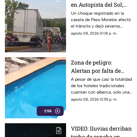
en Autopista del Sol;
fallece una persona
Un choque registrado en la
caseta de Paso Morelos afectó
el tránsito y dejó severos
daños; este fue el saldo.
agosto 08, 2026 01:18 p. m.
Zona de peligro:
Alertan por falta de
medidas de seguridad
A pesar de que casi la totalidad
de los hoteles tradicionales
en albercas de hoteles
cuentan con alberca, solo una
tradicionales
mínima parte dispone de
agosto 08, 2026 12:55 p. m.
salvavidas capacitados.
2:58
VIDEO: lluvias derriban
techo de cancha en