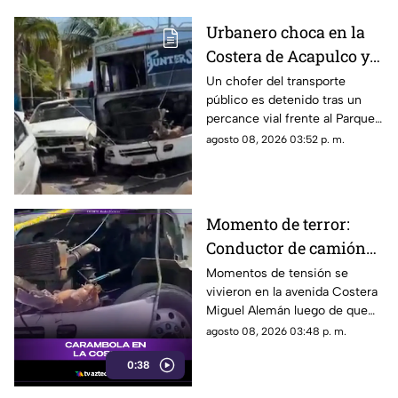
Urbanero choca en la
Costera de Acapulco y
ocasiona severos
Un chofer del transporte
público es detenido tras un
daños
percance vial frente al Parque
de la Reina.
agosto 08, 2026 03:52 p. m.
Momento de terror:
Conductor de camión
urbano pierde el
Momentos de tensión se
vivieron en la avenida Costera
control y choca contra
Miguel Alemán luego de que
autos en plena Costera
un camión urbano se estrellara
agosto 08, 2026 03:48 p. m.
Miguel Alemán
contra varios vehículos
0:38
estacionados cerca del Parque
de la Reina.