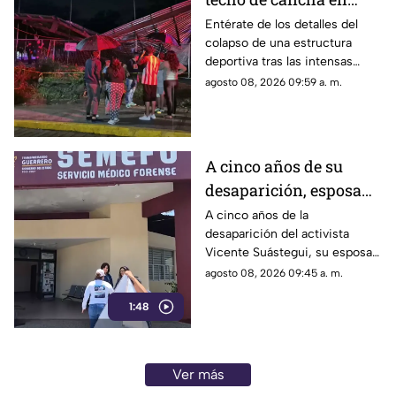
Chilpancingo; hubo
Entérate de los detalles del
colapso de una estructura
lesionados
deportiva tras las intensas
precipitaciones y el reporte de
agosto 08, 2026 09:59 a. m.
atención a los afectados.
A cinco años de su
desaparición, esposa
de Vicente Suástegui
A cinco años de la
desaparición del activista
acude al Semefo en
Vicente Suástegui, su esposa
Chilpancingo
acudió al Semefo de
agosto 08, 2026 09:45 a. m.
Chilpancingo para revisar
1:48
archivos forenses.
Ver más