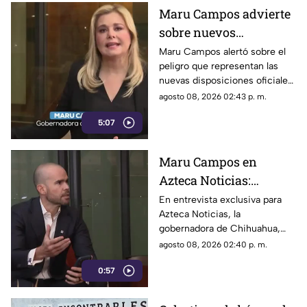
Maru Campos advierte
sobre nuevos
lineamientos: Alerta
Maru Campos alertó sobre el
peligro que representan las
que buscan sancionar a
nuevas disposiciones oficiales,
medios críticos y
las cuales podrían utilizarse
agosto 08, 2026 02:43 p. m.
limitar la libertad de
para castigar la libertad de
expresión
5:07
expresión y el periodismo
crítico en el país.
Maru Campos en
Azteca Noticias:
Advierte que nuevos
En entrevista exclusiva para
Azteca Noticias, la
lineamientos del
gobernadora de Chihuahua,
Gobierno Federal
Maru Campos, alzó la voz
agosto 08, 2026 02:40 p. m.
amenazan la libertad
contra los nuevos lineamientos
de expresión y buscan
0:57
federales, asegurando que
abren la puerta a la censura y
imponer censura
vulneran la libertad de