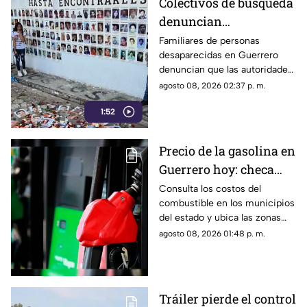
Colectivos de búsqueda
expresión.
denuncian
restricciones para
Familiares de personas
desaparecidas en Guerrero
ingresar a la sierra de
denuncian que las autoridades
Chilpancingo
les negaron el
agosto 08, 2026 02:37 p. m.
acompañamiento para ingresar
1:52
a comunidades de la sierra de
Chilpancingo, limitando sus
labores de búsqueda y
Precio de la gasolina en
difusión.
Guerrero hoy: checa
cuánto cuestan los
Consulta los costos del
combustible en los municipios
litros
del estado y ubica las zonas
con las tarifas más accesibles
agosto 08, 2026 01:48 p. m.
este sábado.
Tráiler pierde el control