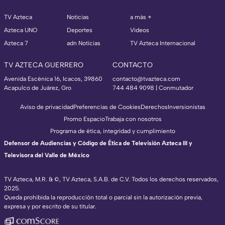
TV Azteca
Noticias
a más +
Azteca UNO
Deportes
Videos
Azteca 7
adn Noticias
TV Azteca Internacional
TV AZTECA GUERRERO
CONTACTO
Avenida Escénica 16, Icacos, 39860
contacto@tvazteca.com
Acapulco de Juárez, Gro
744 484 9098 | Conmutador
Aviso de privacidad
Preferencias de Cookies
Derechos
Inversionistas
Promo Espacio
Trabaja con nosotros
Programa de ética, integridad y cumplimiento
Defensor de Audiencias y Código de Ética de Televisión Azteca III y
Televisora del Valle de México
TV Azteca, M.R. & ©, TV Azteca, S.A.B. de C.V. Todos los derechos reservados,
2025.
Queda prohibida la reproducción total o parcial sin la autorización previa,
expresa y por escrito de su titular.