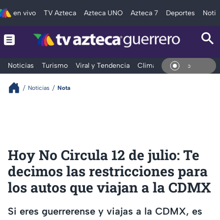
en vivo
TV Azteca
Azteca UNO
Azteca 7
Deportes
Notic
Noticias
Turismo
Viral y Tendencia
Clima
Deportes
Espec
En Viv
Noticias
Nota
Hoy No Circula 12 de julio: Te
decimos las restricciones para
los autos que viajan a la CDMX
Si eres guerrerense y viajas a la CDMX, es