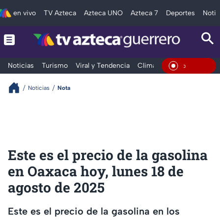
en vivo
TV Azteca
Azteca UNO
Azteca 7
Deportes
Notic
Noticias
Turismo
Viral y Tendencia
Clima
Deportes
Espec
En Vivo
Noticias
Nota
Este es el precio de la gasolina
en Oaxaca hoy, lunes 18 de
agosto de 2025
Este es el precio de la gasolina en los