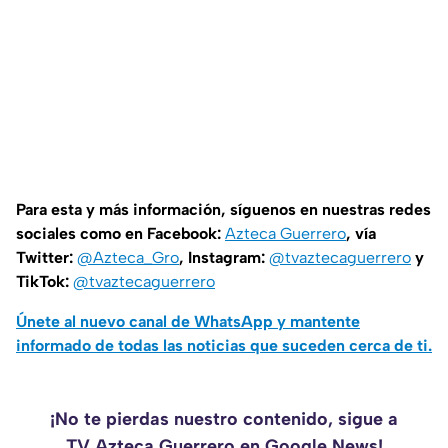
Para esta y más información, síguenos en nuestras redes
sociales como en Facebook:
Azteca Guerrero
, vía
Twitter:
@Azteca_Gro
, Instagram:
@tvaztecaguerrero
y
TikTok:
@tvaztecaguerrero
Únete al nuevo canal de WhatsApp y mantente
informado de todas las noticias que suceden cerca de ti.
¡No te pierdas nuestro contenido, sigue a
TV Azteca Guerrero en Google News!