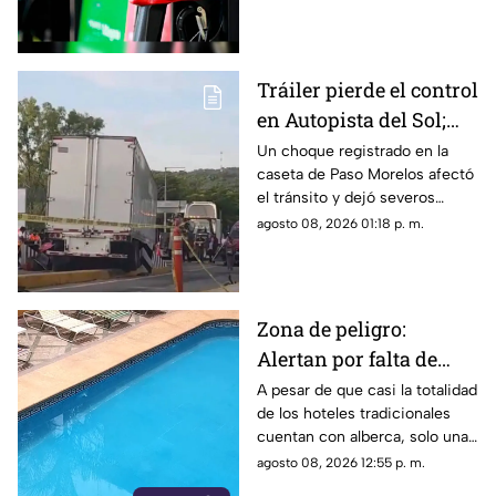
este sábado.
Tráiler pierde el control
en Autopista del Sol;
fallece una persona
Un choque registrado en la
caseta de Paso Morelos afectó
el tránsito y dejó severos
daños; este fue el saldo.
agosto 08, 2026 01:18 p. m.
Zona de peligro:
Alertan por falta de
medidas de seguridad
A pesar de que casi la totalidad
de los hoteles tradicionales
en albercas de hoteles
cuentan con alberca, solo una
tradicionales
mínima parte dispone de
agosto 08, 2026 12:55 p. m.
salvavidas capacitados.