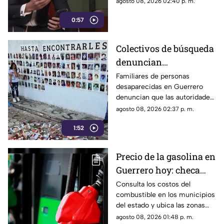
agosto 08, 2026 02:40 p. m.
amenazan la libertad
contra los nuevos lineamientos
de expresión y buscan
0:57
federales, asegurando que
abren la puerta a la censura y
imponer censura
vulneran la libertad de
Colectivos de búsqueda
expresión.
denuncian
restricciones para
Familiares de personas
desaparecidas en Guerrero
ingresar a la sierra de
denuncian que las autoridades
Chilpancingo
les negaron el
agosto 08, 2026 02:37 p. m.
acompañamiento para ingresar
1:52
a comunidades de la sierra de
Chilpancingo, limitando sus
labores de búsqueda y
Precio de la gasolina en
difusión.
Guerrero hoy: checa
cuánto cuestan los
Consulta los costos del
combustible en los municipios
litros
del estado y ubica las zonas
con las tarifas más accesibles
agosto 08, 2026 01:48 p. m.