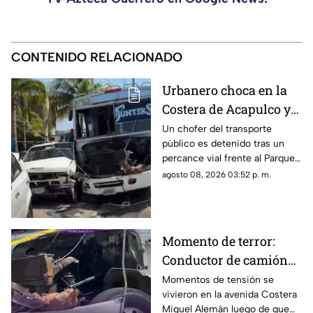
CONTENIDO RELACIONADO
Urbanero choca en la
Costera de Acapulco y
ocasiona severos
Un chofer del transporte
público es detenido tras un
daños
percance vial frente al Parque
de la Reina.
agosto 08, 2026 03:52 p. m.
Momento de terror:
Conductor de camión
urbano pierde el
Momentos de tensión se
vivieron en la avenida Costera
control y choca contra
Miguel Alemán luego de que