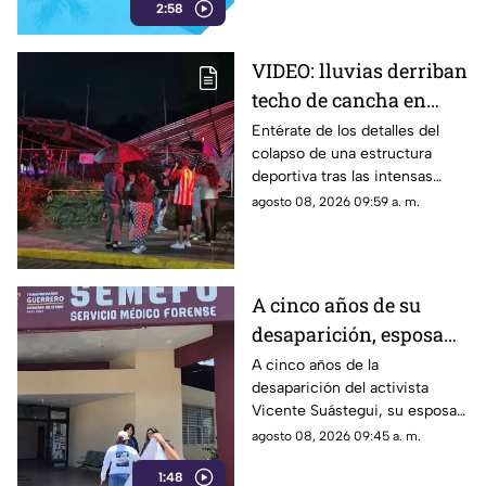
2:58
VIDEO: lluvias derriban
techo de cancha en
Chilpancingo; hubo
Entérate de los detalles del
colapso de una estructura
lesionados
deportiva tras las intensas
precipitaciones y el reporte de
agosto 08, 2026 09:59 a. m.
atención a los afectados.
A cinco años de su
desaparición, esposa
de Vicente Suástegui
A cinco años de la
desaparición del activista
acude al Semefo en
Vicente Suástegui, su esposa
Chilpancingo
acudió al Semefo de
agosto 08, 2026 09:45 a. m.
Chilpancingo para revisar
1:48
archivos forenses.