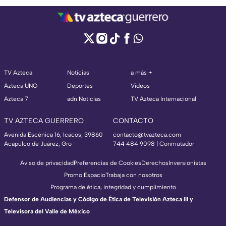
TV Azteca
Noticias
a más +
Azteca UNO
Deportes
Videos
Azteca 7
adn Noticias
TV Azteca Internacional
TV AZTECA GUERRERO
CONTACTO
Avenida Escénica 16, Icacos, 39860
contacto@tvazteca.com
Acapulco de Juárez, Gro
744 484 9098 | Conmutador
Aviso de privacidad
Preferencias de Cookies
Derechos
Inversionistas
Promo Espacio
Trabaja con nosotros
Programa de ética, integridad y cumplimiento
Defensor de Audiencias y Código de Ética de Televisión Azteca III y
Televisora del Valle de México