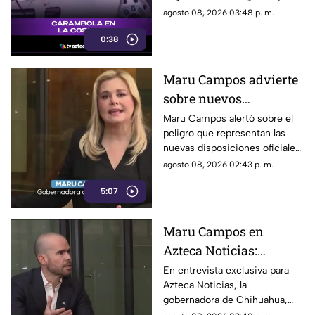
autos en plena Costera
un camión urbano se estrellara
agosto 08, 2026 03:48 p. m.
Miguel Alemán
contra varios vehículos
0:38
estacionados cerca del Parque
de la Reina.
Maru Campos advierte
sobre nuevos
lineamientos: Alerta
Maru Campos alertó sobre el
peligro que representan las
que buscan sancionar a
nuevas disposiciones oficiales,
medios críticos y
las cuales podrían utilizarse
agosto 08, 2026 02:43 p. m.
limitar la libertad de
para castigar la libertad de
expresión
5:07
expresión y el periodismo
crítico en el país.
Maru Campos en
Azteca Noticias:
Advierte que nuevos
En entrevista exclusiva para
Azteca Noticias, la
lineamientos del
gobernadora de Chihuahua,
Gobierno Federal
Maru Campos, alzó la voz