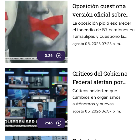
Oposición cuestiona
versión oficial sobre
incendio de 57
La oposición pidió esclarecer
el incendio de 57 camiones en
camiones en
Tamaulipas y cuestionó la
Tamaulipas
versión presentada por las
agosto 05, 2026 07:26 p. m.
autoridades.
0:26
Críticos del Gobierno
Federal alertan por
presuntos intentos de
Críticos advierten que
cambios en organismos
controlar la
autónomos y nuevas
información
regulaciones podrían afectar la
agosto 05, 2026 06:57 p. m.
libertad de expresión.
2:46