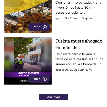
del Mercado Central de
Con lonas improvisadas y una
inversión de hasta 30 mil
Acapulco se levantan
pesos por delante,
tras la explosión
comerciantes del Mercado
agosto 05, 2026 03:05 p. m.
Central buscan salir adelante
2:06
tras perder gran parte de sus
negocios. Conoce su historia
de esfuerzo y resiliencia.
Turista muere ahogado
en hotel de
fraccionamiento Las
Un turista perdió la vida la
tarde de este día tras sufrir una
Playas en Acapulco
sumersión en la alberca de un
hospedaje ubicado sobre la
agosto 05, 2026 02:14 p. m.
avenida Gran Vía Tropical, en
0:57
el tradicional fraccionamiento
Las Playas de este puerto.
Ver más