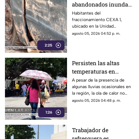
abandonados inundan
del 19 al 23 de agosto.
la Unidad Habitacional
Habitantes del
fraccionamiento CEXA 1,
Colosio: Vecinos
ubicado en la Unidad
denuncian foco de
Habitacional Colosio, han
agosto 05, 2026 04:52 p. m.
infección e inseguridad
alzado la voz para denunciar
2:25
una grave problemática que
afecta a su comunidad: la
presencia de decenas de
Persisten las altas
automóviles abandonados en la
temperaturas en
vía pública.
Guerrero por efecto de
A pesar de la presencia de
algunas lluvias ocasionales en
la canícula
la región, la ola de calor no
cede en el estado de Guerrero.
agosto 05, 2026 04:48 p. m.
1:26
Trabajador de
refresquera es