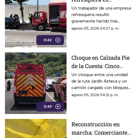
atropellado en la
Un trabajador de una empresa
refresquera resultó
Costera Miguel Alemán
gravemente herido tras
resbalar de su camión y ser
agosto 05, 2026 04:27 p. m.
arrollado por un taxi en la
0:42
Costera Miguel Alemán.
Choque en Calzada Pie
de la Cuesta: Cinco
lesionados tras
Un choque entre una unidad
de la ruta Jardín Azteca y un
impacto entre combi y
camión cargado con bloques
camión de carga
de concreto movilizó a los
agosto 05, 2026 04:21 p. m.
cuerpos de emergencia en
0:49
Acapulco.
Reconstrucción en
marcha: Comerciantes