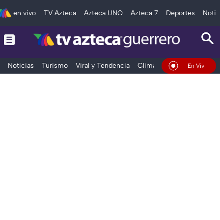
en vivo
TV Azteca
Azteca UNO
Azteca 7
Deportes
Notic
Noticias
Turismo
Viral y Tendencia
Clima
Deportes
Espec
En Vivo