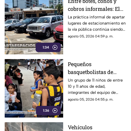
Entre botes, conos y
cobros informales: El
calvario de
La práctica informal de apartar
lugares de estacionamiento en
estacionarse en la
la vía pública continúa siendo
Costera de Acapulco
un tema de constante debate y
agosto 05, 2026 04:59 p. m.
controversia entre
1:34
automovilistas, comerciantes
y turistas que transitan por la
icónica avenida Costera
Pequeños
Miguel Alemán.
basquetbolistas de
Chilpancingo buscan
Un grupo de 11 niños de entre
10 y 11 años de edad,
apoyo para competir en
integrantes del equipo de
torneo nacional en
básquetbol Panteras de
agosto 05, 2026 04:55 p. m.
Veracruz
Chilpancingo, se encuentran
1:36
reuniendo fondos para poder
participar en un torneo de
minibásquetbol que se llevará
Vehículos
a cabo en Orizaba, Veracruz,