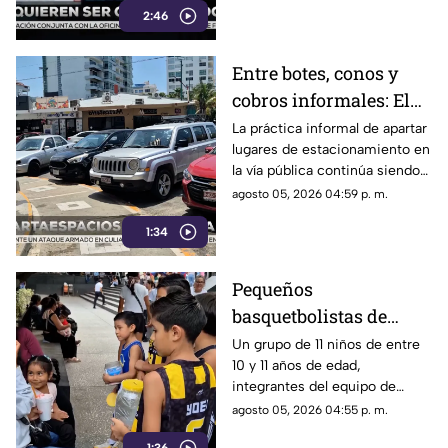
2:46
Entre botes, conos y
cobros informales: El
calvario de
La práctica informal de apartar
lugares de estacionamiento en
estacionarse en la
la vía pública continúa siendo
Costera de Acapulco
un tema de constante debate y
agosto 05, 2026 04:59 p. m.
controversia entre
1:34
automovilistas, comerciantes
y turistas que transitan por la
icónica avenida Costera
Pequeños
Miguel Alemán.
basquetbolistas de
Chilpancingo buscan
Un grupo de 11 niños de entre
10 y 11 años de edad,
apoyo para competir en
integrantes del equipo de
torneo nacional en
básquetbol Panteras de
agosto 05, 2026 04:55 p. m.
Veracruz
Chilpancingo, se encuentran