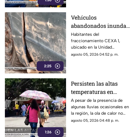
1:36
reuniendo fondos para poder
participar en un torneo de
minibásquetbol que se llevará
Vehículos
a cabo en Orizaba, Veracruz,
abandonados inundan
del 19 al 23 de agosto.
la Unidad Habitacional
Habitantes del
fraccionamiento CEXA 1,
Colosio: Vecinos
ubicado en la Unidad
denuncian foco de
Habitacional Colosio, han
agosto 05, 2026 04:52 p. m.
infección e inseguridad
alzado la voz para denunciar
2:25
una grave problemática que
afecta a su comunidad: la
presencia de decenas de
Persisten las altas
automóviles abandonados en la
temperaturas en
vía pública.
Guerrero por efecto de
A pesar de la presencia de
algunas lluvias ocasionales en
la canícula
la región, la ola de calor no
cede en el estado de Guerrero.
agosto 05, 2026 04:48 p. m.
1:26