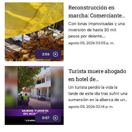
Reconstrucción en
marcha: Comerciantes
del Mercado Central de
Con lonas improvisadas y una
inversión de hasta 30 mil
Acapulco se levantan
pesos por delante,
tras la explosión
comerciantes del Mercado
agosto 05, 2026 03:05 p. m.
Central buscan salir adelante
2:06
tras perder gran parte de sus
negocios. Conoce su historia
de esfuerzo y resiliencia.
Turista muere ahogado
en hotel de
fraccionamiento Las
Un turista perdió la vida la
tarde de este día tras sufrir una
Playas en Acapulco
sumersión en la alberca de un
hospedaje ubicado sobre la
agosto 05, 2026 02:14 p. m.
avenida Gran Vía Tropical, en
0:57
el tradicional fraccionamiento
Las Playas de este puerto.