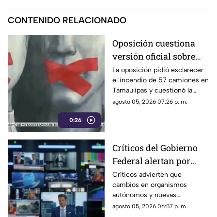
CONTENIDO RELACIONADO
Oposición cuestiona
versión oficial sobre
incendio de 57
La oposición pidió esclarecer
el incendio de 57 camiones en
camiones en
Tamaulipas y cuestionó la
Tamaulipas
versión presentada por las
agosto 05, 2026 07:26 p. m.
autoridades.
0:26
Críticos del Gobierno
Federal alertan por
presuntos intentos de
Críticos advierten que
cambios en organismos
controlar la
autónomos y nuevas
información
regulaciones podrían afectar la
agosto 05, 2026 06:57 p. m.
libertad de expresión.