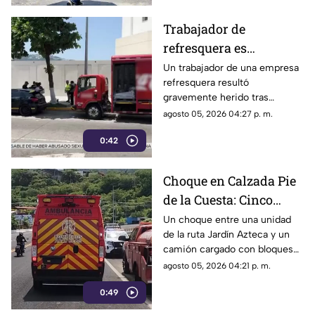
Trabajador de
refresquera es
atropellado en la
Un trabajador de una empresa
refresquera resultó
Costera Miguel Alemán
gravemente herido tras
resbalar de su camión y ser
agosto 05, 2026 04:27 p. m.
arrollado por un taxi en la
0:42
Costera Miguel Alemán.
Choque en Calzada Pie
de la Cuesta: Cinco
lesionados tras
Un choque entre una unidad
de la ruta Jardín Azteca y un
impacto entre combi y
camión cargado con bloques
camión de carga
de concreto movilizó a los
agosto 05, 2026 04:21 p. m.
cuerpos de emergencia en
0:49
Acapulco.