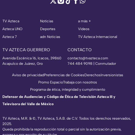
TV Azteca
Noticias
a más +
Azteca UNO
Deportes
Videos
Azteca 7
adn Noticias
TV Azteca Internacional
TV AZTECA GUERRERO
CONTACTO
Avenida Escénica 16, Icacos, 39860
contacto@tvazteca.com
Acapulco de Juárez, Gro
744 484 9098 | Conmutador
Aviso de privacidad
Preferencias de Cookies
Derechos
Inversionistas
Promo Espacio
Trabaja con nosotros
Programa de ética, integridad y cumplimiento
Defensor de Audiencias y Código de Ética de Televisión Azteca III y
Televisora del Valle de México
TV Azteca, M.R. & ©, TV Azteca, S.A.B. de C.V. Todos los derechos reservados,
2025.
Queda prohibida la reproducción total o parcial sin la autorización previa,
expresa y por escrito de su titular.