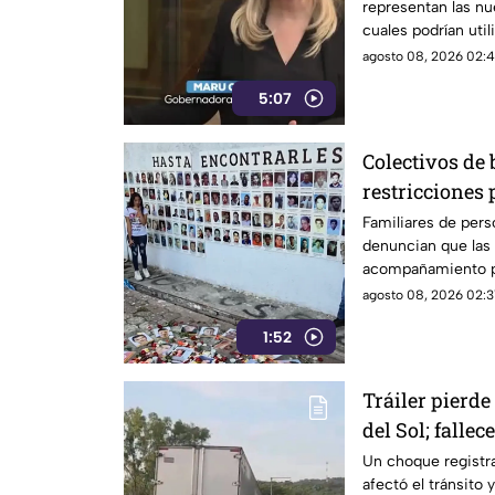
representan las nue
libertad de ex
cuales podrían util
expresión y el peri
agosto 08, 2026 02:4
5:07
Colectivos de
restricciones 
de Chilpanci
Familiares de per
denuncian que las 
acompañamiento pa
sierra de Chilpanc
agosto 08, 2026 02:3
búsqueda y difusió
1:52
Tráiler pierde
del Sol; falle
Un choque registr
afectó el tránsito 