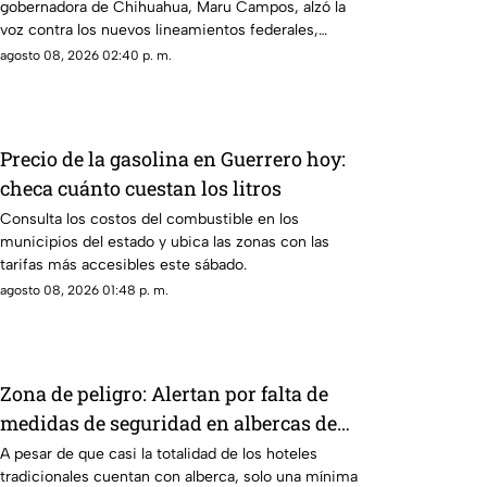
gobernadora de Chihuahua, Maru Campos, alzó la
de expresión y buscan imponer
voz contra los nuevos lineamientos federales,
censura
asegurando que abren la puerta a la censura y
agosto 08, 2026 02:40 p. m.
vulneran la libertad de expresión.
Precio de la gasolina en Guerrero hoy:
checa cuánto cuestan los litros
Consulta los costos del combustible en los
municipios del estado y ubica las zonas con las
tarifas más accesibles este sábado.
agosto 08, 2026 01:48 p. m.
Zona de peligro: Alertan por falta de
medidas de seguridad en albercas de
hoteles tradicionales
A pesar de que casi la totalidad de los hoteles
tradicionales cuentan con alberca, solo una mínima