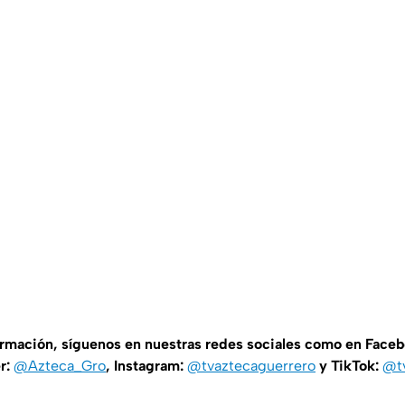
ormación, síguenos en nuestras redes sociales como en Face
er:
@Azteca_Gro
, Instagram:
@tvaztecaguerrero
y TikTok:
@t