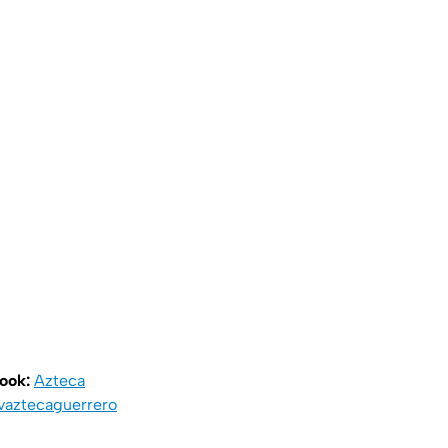
book:
Azteca
vaztecaguerrero