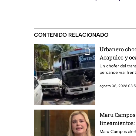
CONTENIDO RELACIONADO
Urbanero choc
Acapulco y oc
Un chofer del tran
percance vial frent
agosto 08, 2026 03:5
Maru Campos 
lineamientos:
sancionar a me
Maru Campos alert