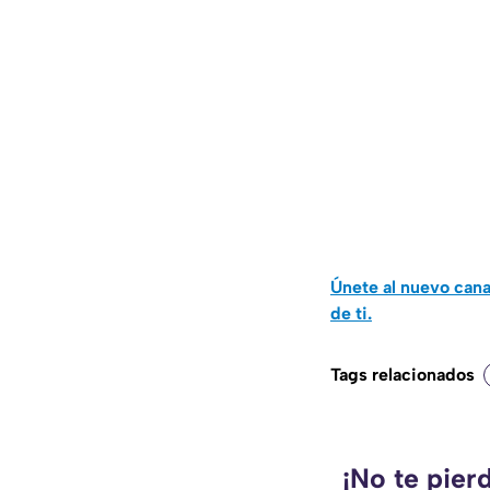
Únete al nuevo can
de ti.
Tags relacionados
¡No te pier