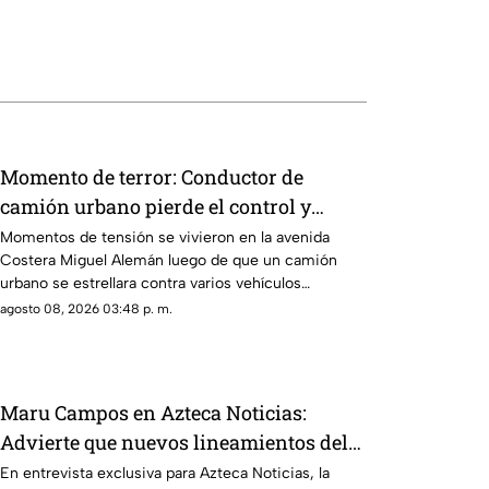
Momento de terror: Conductor de
camión urbano pierde el control y
choca contra autos en plena Costera
Momentos de tensión se vivieron en la avenida
Costera Miguel Alemán luego de que un camión
Miguel Alemán
urbano se estrellara contra varios vehículos
estacionados cerca del Parque de la Reina.
agosto 08, 2026 03:48 p. m.
Maru Campos en Azteca Noticias:
Advierte que nuevos lineamientos del
Gobierno Federal amenazan la libertad
En entrevista exclusiva para Azteca Noticias, la