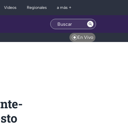
Regionales
Videos
a más +
En Vivo
nte-
osto