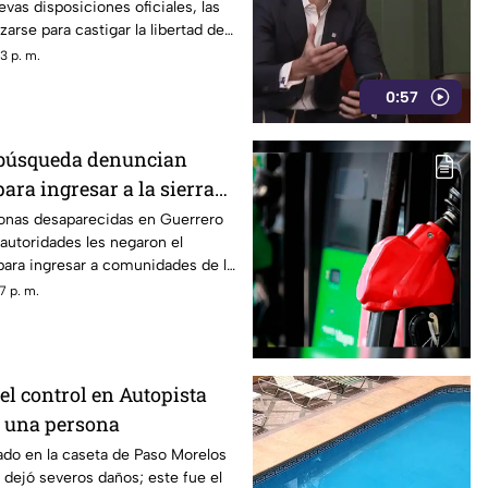
vas disposiciones oficiales, las
presión
izarse para castigar la libertad de
odismo crítico en el país.
3 p. m.
0:57
 búsqueda denuncian
para ingresar a la sierra
ngo
sonas desaparecidas en Guerrero
autoridades les negaron el
ra ingresar a comunidades de la
ingo, limitando sus labores de
7 p. m.
n.
 el control en Autopista
ce una persona
ado en la caseta de Paso Morelos
y dejó severos daños; este fue el