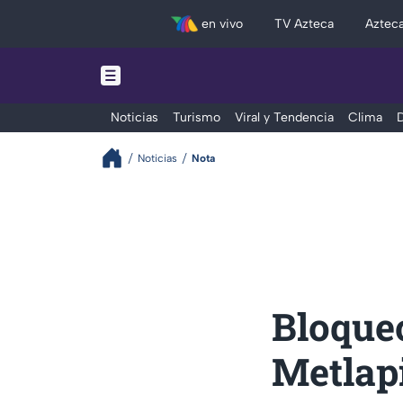
en vivo
TV Azteca
Aztec
Noticias
Turismo
Viral y Tendencia
Clima
D
Noticias
Nota
Bloque
Metlapi