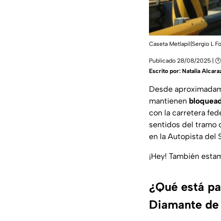
Caseta Metlapil|Sergio L F
Publicado 28/08/2025 | 🕑
Escrito por:
Natalia Alcara
Desde aproximadamen
mantienen
bloquead
con la carretera fe
sentidos del tramo 
en la Autopista del S
¡Hey! También est
¿Qué está pa
Diamante de