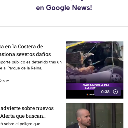
en Google News!
a en la Costera de
asiona severos daños
sporte público es detenido tras un
e al Parque de la Reina.
2 p. m.
0:38
advierte sobre nuevos
 Alerta que buscan
dios críticos y limitar la
ó sobre el peligro que