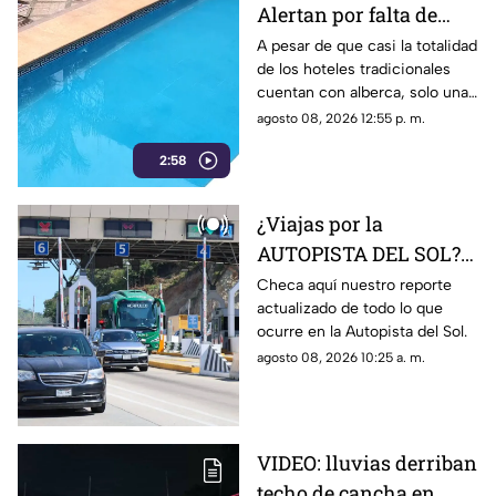
Alertan por falta de
medidas de seguridad
A pesar de que casi la totalidad
de los hoteles tradicionales
en albercas de hoteles
cuentan con alberca, solo una
tradicionales
mínima parte dispone de
agosto 08, 2026 12:55 p. m.
salvavidas capacitados.
2:58
¿Viajas por la
AUTOPISTA DEL SOL?
Así se encuentra este
Checa aquí nuestro reporte
actualizado de todo lo que
sábado 8 de agosto:
ocurre en la Autopista del Sol.
monitoreo en VIVO
agosto 08, 2026 10:25 a. m.
VIDEO: lluvias derriban
techo de cancha en