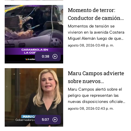
Momento de terror:
Conductor de camión
urbano pierde el
Momentos de tensión se
vivieron en la avenida Costera
control y choca contra
Miguel Alemán luego de que
autos en plena Costera
un camión urbano se estrellara
agosto 08, 2026 03:48 p. m.
Miguel Alemán
contra varios vehículos
0:38
estacionados cerca del Parque
de la Reina.
Maru Campos advierte
sobre nuevos
lineamientos: Alerta
Maru Campos alertó sobre el
peligro que representan las
que buscan sancionar a
nuevas disposiciones oficiales,
medios críticos y
las cuales podrían utilizarse
agosto 08, 2026 02:43 p. m.
limitar la libertad de
para castigar la libertad de
expresión
5:07
expresión y el periodismo
crítico en el país.