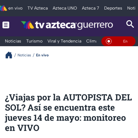
en vivo
TV Azteca
Azteca UNO
Azteca 7
Deportes
Notic
Noticias
Turismo
Viral y Tendencia
Clima
Deportes
Espec
En Vivo
Noticias
En vivo
¿Viajas por la AUTOPISTA DEL
SOL? Así se encuentra este
jueves 14 de mayo: monitoreo
en VIVO