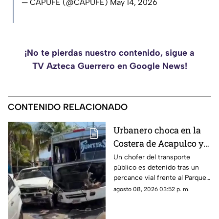
— CAPUFE (@CAPUFE)
May 14, 2026
¡No te pierdas nuestro contenido, sigue a
TV Azteca Guerrero en Google News!
CONTENIDO RELACIONADO
Urbanero choca en la
Costera de Acapulco y
ocasiona severos
Un chofer del transporte
público es detenido tras un
daños
percance vial frente al Parque
de la Reina.
agosto 08, 2026 03:52 p. m.