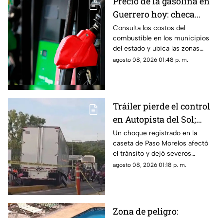
Precio de la gasolina en
difusión.
Guerrero hoy: checa
cuánto cuestan los
Consulta los costos del
combustible en los municipios
litros
del estado y ubica las zonas
con las tarifas más accesibles
agosto 08, 2026 01:48 p. m.
este sábado.
Tráiler pierde el control
en Autopista del Sol;
fallece una persona
Un choque registrado en la
caseta de Paso Morelos afectó
el tránsito y dejó severos
daños; este fue el saldo.
agosto 08, 2026 01:18 p. m.
Zona de peligro: