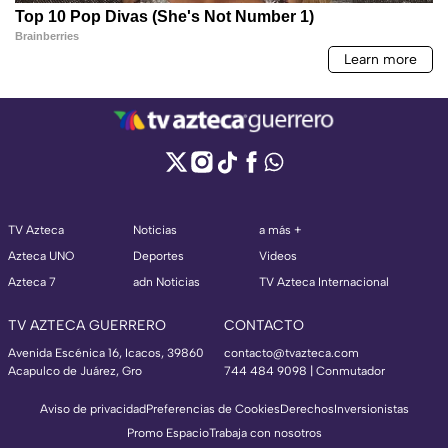
TV Azteca
Noticias
a más +
Azteca UNO
Deportes
Videos
Azteca 7
adn Noticias
TV Azteca Internacional
TV AZTECA GUERRERO
CONTACTO
Avenida Escénica 16, Icacos, 39860
contacto@tvazteca.com
Acapulco de Juárez, Gro
744 484 9098 | Conmutador
Aviso de privacidad
Preferencias de Cookies
Derechos
Inversionistas
Promo Espacio
Trabaja con nosotros