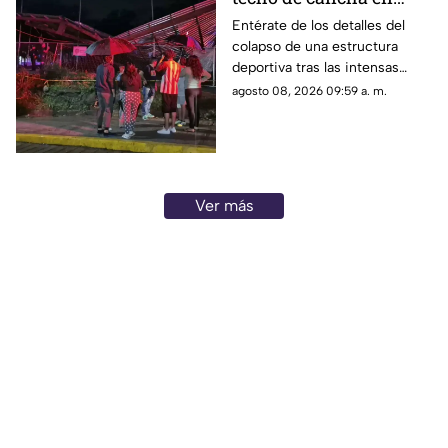
Chilpancingo; hubo
Entérate de los detalles del
colapso de una estructura
lesionados
deportiva tras las intensas
precipitaciones y el reporte de
agosto 08, 2026 09:59 a. m.
atención a los afectados.
Ver más