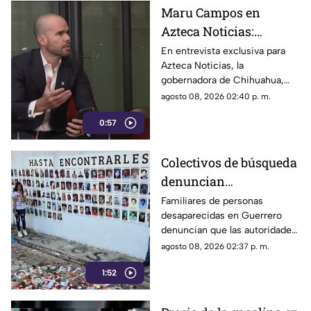
Maru Campos en
Azteca Noticias:
Advierte que nuevos
En entrevista exclusiva para
Azteca Noticias, la
lineamientos del
gobernadora de Chihuahua,
Gobierno Federal
Maru Campos, alzó la voz
agosto 08, 2026 02:40 p. m.
amenazan la libertad
contra los nuevos lineamientos
de expresión y buscan
0:57
federales, asegurando que
abren la puerta a la censura y
imponer censura
vulneran la libertad de
Colectivos de búsqueda
expresión.
denuncian
restricciones para
Familiares de personas
desaparecidas en Guerrero
ingresar a la sierra de
denuncian que las autoridades
Chilpancingo
les negaron el
agosto 08, 2026 02:37 p. m.
acompañamiento para ingresar
1:52
a comunidades de la sierra de
Chilpancingo, limitando sus
labores de búsqueda y